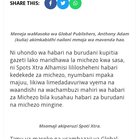
SHARE THIS:
Meneja waMasoko wa Global Publishers, Anthony Adam
(kulia) akimkabidhi nailoni mmoja wa mavenda hao.
Ni uhondo wa habari na burudani kupitia
gazeti lako maridhawa la michezo kwa sasa,
ni Spots Xtra Alhamisi lililosheheni habari
kedekede za michezo, nyumbani mpaka
majuu, likiwa limedadavuriwa vyema na
waandishi na wachambuzi mahiri wa habari
za Michezo bila kusahau habari za burudani
na michezo mingine.
Msomaji akiperuzi Spoti Xtra.
Timu ya masoko na usambazaji ya Global