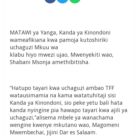
MATAWI ya Yanga, Kanda ya Kinondoni
wameafikiana kwa pamoja kutoshiriki
uchaguzi Mkuu wa
klabu hiyo mwezi ujao, Mwenyekiti wao,
Shabani Msonja amethibitisha.
“Hatupo tayari kwa uchaguzi ambao TFF
watausimamia na kama watatuhitaji sisi
Kanda ya Kinondoni, sio peke yetu bali hata
kanda nyingine pia hawapo tayari kwa ajili ya
uchaguzi,’’alisema mbele ya wanachama
wengine kwenye mkutano wao, Magomeni
Mwembechai, Jijini Dar es Salaam.