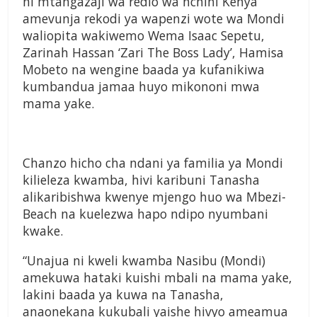
ni mtangazaji wa redio wa nchini Kenya
amevunja rekodi ya wapenzi wote wa Mondi
waliopita wakiwemo Wema Isaac Sepetu,
Zarinah Hassan ‘Zari The Boss Lady’, Hamisa
Mobeto na wengine baada ya kufanikiwa
kumbandua jamaa huyo mikononi mwa
mama yake.
Chanzo hicho cha ndani ya familia ya Mondi
kilieleza kwamba, hivi karibuni Tanasha
alikaribishwa kwenye mjengo huo wa Mbezi-
Beach na kuelezwa hapo ndipo nyumbani
kwake.
“Unajua ni kweli kwamba Nasibu (Mondi)
amekuwa hataki kuishi mbali na mama yake,
lakini baada ya kuwa na Tanasha,
anaonekana kukubali yaishe hivyo ameamua