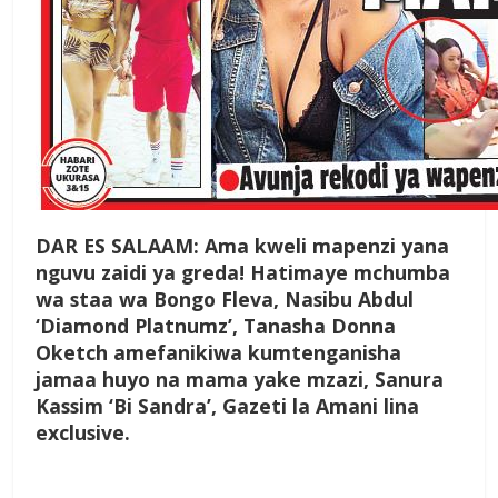
D
AR ES SALAAM: Ama kweli mapenzi yana
nguvu zaidi ya greda! Hatimaye mchumba
wa staa wa Bongo Fleva, Nasibu Abdul
‘Diamond Platnumz’, Tanasha Donna
Oketch amefanikiwa kumtenganisha
jamaa huyo na mama yake mzazi, Sanura
Kassim ‘Bi Sandra’, Gazeti la Amani lina
exclusive.