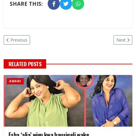
SHARE THIS:
Previous
Next
RELATED POSTS
AMANI
Esha ‘alia’ wivu kwa hausigeli wake