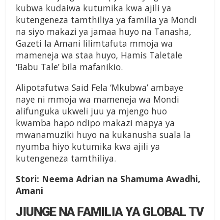
kubwa kudaiwa kutumika kwa ajili ya
kutengeneza tamthiliya ya familia ya Mondi
na siyo makazi ya jamaa huyo na Tanasha,
Gazeti la Amani lilimtafuta mmoja wa
mameneja wa staa huyo, Hamis Taletale
‘Babu Tale’ bila mafanikio.
Alipotafutwa Said Fela ‘Mkubwa’ ambaye
naye ni mmoja wa mameneja wa Mondi
alifunguka ukweli juu ya mjengo huo
kwamba hapo ndipo makazi mapya ya
mwanamuziki huyo na kukanusha suala la
nyumba hiyo kutumika kwa ajili ya
kutengeneza tamthiliya.
Stori: Neema Adrian na Shamuma Awadhi,
Amani
JIUNGE NA FAMILIA YA GLOBAL TV