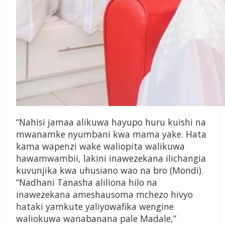
“Nahisi jamaa alikuwa hayupo huru kuishi na
mwanamke nyumbani kwa mama yake. Hata
kama wapenzi wake waliopita walikuwa
hawamwambii, lakini inawezekana ilichangia
kuvunjika kwa uhusiano wao na bro (Mondi).
“Nadhani Tanasha aliliona hilo na
inawezekana ameshausoma mchezo hivyo
hataki yamkute yaliyowafika wengine
waliokuwa wanabanana pale Madale,”