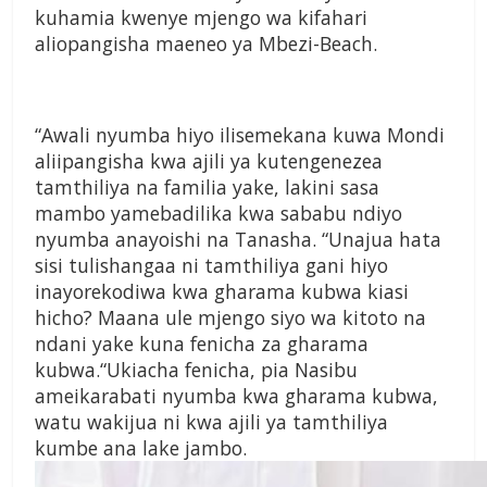
kuhamia kwenye mjengo wa kifahari
aliopangisha maeneo ya Mbezi-Beach.
“Awali nyumba hiyo ilisemekana kuwa Mondi
aliipangisha kwa ajili ya kutengenezea
tamthiliya na familia yake, lakini sasa
mambo yamebadilika kwa sababu ndiyo
nyumba anayoishi na Tanasha. “Unajua hata
sisi tulishangaa ni tamthiliya gani hiyo
inayorekodiwa kwa gharama kubwa kiasi
hicho? Maana ule mjengo siyo wa kitoto na
ndani yake kuna fenicha za gharama
kubwa.“Ukiacha fenicha, pia Nasibu
ameikarabati nyumba kwa gharama kubwa,
watu wakijua ni kwa ajili ya tamthiliya
kumbe ana lake jambo.