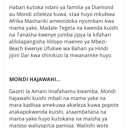
Habari kutoka ndani ya familia ya Diamond
au Mondi zilieleza kuwa, staa huyo mkubwa
Afrika Mashariki ameondoka nyumbani kwa
mama yake, Madale-Tegeta na kwenda kuishi
na Tanasha kwenye jumba jipya la kifahari
alilolapangisha lililopo maeneo ya Mbezi-
Beach kwenye Ufukwe wa Bahari ya Hindi
jijini Dar kwa shinikizo la mwanamke huyo.
MONDI HAJAWAHI…
Gazeti la Amani linafahamu kwamba, Mondi
hajawahi kuishi mbali na mama yake na
mara kadhaa amekuwa akieleza kuwa popote
atakapokwenda kuishi, ataambatana na
mama yake huyo kutokana na maisha ya
mateso waliyopitia pamoja. Waliishi wote