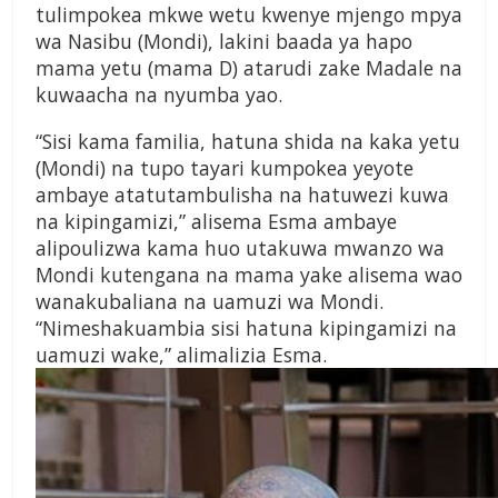
tulimpokea mkwe wetu kwenye mjengo mpya
wa Nasibu (Mondi), lakini baada ya hapo
mama yetu (mama D) atarudi zake Madale na
kuwaacha na nyumba yao.
“Sisi kama familia, hatuna shida na kaka yetu
(Mondi) na tupo tayari kumpokea yeyote
ambaye atatutambulisha na hatuwezi kuwa
na kipingamizi,” alisema Esma ambaye
alipoulizwa kama huo utakuwa mwanzo wa
Mondi kutengana na mama yake alisema wao
wanakubaliana na uamuzi wa Mondi.
“Nimeshakuambia sisi hatuna kipingamizi na
uamuzi wake,” alimalizia Esma.