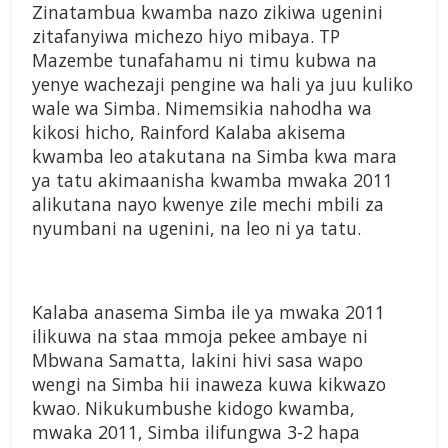
Zinatambua kwamba nazo zikiwa ugenini
zitafanyiwa michezo hiyo mibaya. TP
Mazembe tunafahamu ni timu kubwa na
yenye wachezaji pengine wa hali ya juu kuliko
wale wa Simba. Nimemsikia nahodha wa
kikosi hicho, Rainford Kalaba akisema
kwamba leo atakutana na Simba kwa mara
ya tatu akimaanisha kwamba mwaka 2011
alikutana nayo kwenye zile mechi mbili za
nyumbani na ugenini, na leo ni ya tatu.
Kalaba anasema Simba ile ya mwaka 2011
ilikuwa na staa mmoja pekee ambaye ni
Mbwana Samatta, lakini hivi sasa wapo
wengi na Simba hii inaweza kuwa kikwazo
kwao. Nikukumbushe kidogo kwamba,
mwaka 2011, Simba ilifungwa 3-2 hapa