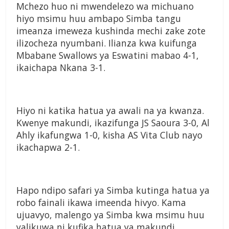
Mchezo huo ni mwendelezo wa michuano
hiyo msimu huu ambapo Simba tangu
imeanza imeweza kushinda mechi zake zote
ilizocheza nyumbani. Ilianza kwa kuifunga
Mbabane Swallows ya Eswatini mabao 4-1,
ikaichapa Nkana 3-1.
Hiyo ni katika hatua ya awali na ya kwanza.
Kwenye makundi, ikazifunga JS Saoura 3-0, Al
Ahly ikafungwa 1-0, kisha AS Vita Club nayo
ikachapwa 2-1.
Hapo ndipo safari ya Simba kutinga hatua ya
robo fainali ikawa imeenda hivyo. Kama
ujuavyo, malengo ya Simba kwa msimu huu
yalikuwa ni kufika hatua ya makundi,