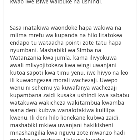
kwao iwe isiwe waibuke na ushindi.
Sasa inatakiwa waondoke hapa wakiwa na
mlima mrefu wa kupanda na hilo litatokea
endapo tu wataacha pointi zote tatu hapa
nyumbani. Mashabiki wa Simba na
Watanzania kwa jumla, kama ilivyokuwa
awali mlivyojitokeza kwa wingi uwanjani
kutoa sapoti kwa timu yenu, iwe hivyo na leo
ili kuwaongezea morali wachezaji. Uwepo
wenu ni sehemu ya kuwafanya wachezaji
kupambana zaidi kusaka ushindi kwa sababu
watakuwa wakicheza wakitambua kwamba
wana deni kubwa wanalotakiwa kulilipa
kwenu. Ili deni hilo lionekane kubwa zaidi,
mashabiki mkiwa uwanjani hakikisheni
mnashangilia kwa nguvu zote mwanzo hadi