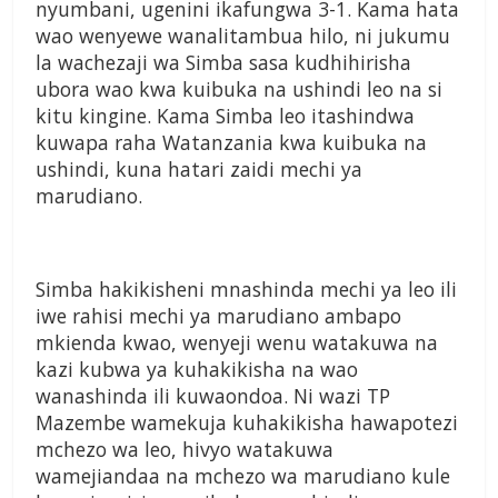
nyumbani, ugenini ikafungwa 3-1. Kama hata
wao wenyewe wanalitambua hilo, ni jukumu
la wachezaji wa Simba sasa kudhihirisha
ubora wao kwa kuibuka na ushindi leo na si
kitu kingine. Kama Simba leo itashindwa
kuwapa raha Watanzania kwa kuibuka na
ushindi, kuna hatari zaidi mechi ya
marudiano.
Simba hakikisheni mnashinda mechi ya leo ili
iwe rahisi mechi ya marudiano ambapo
mkienda kwao, wenyeji wenu watakuwa na
kazi kubwa ya kuhakikisha na wao
wanashinda ili kuwaondoa. Ni wazi TP
Mazembe wamekuja kuhakikisha hawapotezi
mchezo wa leo, hivyo watakuwa
wamejiandaa na mchezo wa marudiano kule