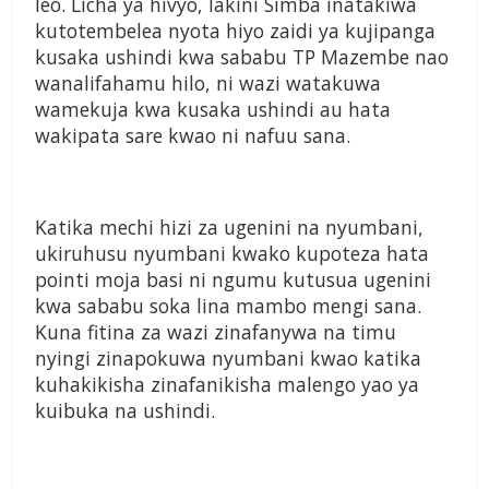
leo. Licha ya hivyo, lakini Simba inatakiwa
kutotembelea nyota hiyo zaidi ya kujipanga
kusaka ushindi kwa sababu TP Mazembe nao
wanalifahamu hilo, ni wazi watakuwa
wamekuja kwa kusaka ushindi au hata
wakipata sare kwao ni nafuu sana.
Katika mechi hizi za ugenini na nyumbani,
ukiruhusu nyumbani kwako kupoteza hata
pointi moja basi ni ngumu kutusua ugenini
kwa sababu soka lina mambo mengi sana.
Kuna fitina za wazi zinafanywa na timu
nyingi zinapokuwa nyumbani kwao katika
kuhakikisha zinafanikisha malengo yao ya
kuibuka na ushindi.