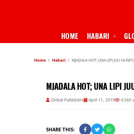
Toggle
HOME
HABARI
GL
Home
Habari
MJADALA HOT; UNA LIPI JUU YA RIP
MJADALA HOT; UNA LIPI JUU
Global Publishers
April 11, 2019
4,560 
SHARE THIS: