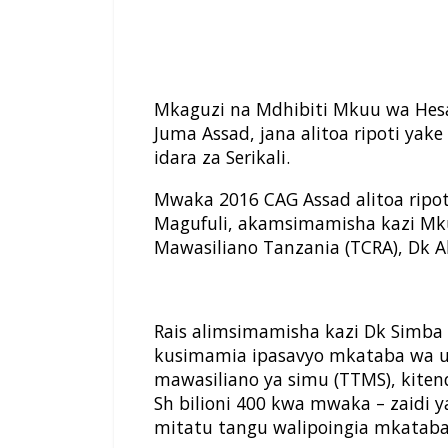
Mkaguzi na Mdhibiti Mkuu wa Hesab
Juma Assad, jana alitoa ripoti ya
idara za Serikali.
Mwaka 2016 CAG Assad alitoa ripoti
Magufuli, akamsimamisha kazi M
Mawasiliano Tanzania (TCRA), Dk A
Rais alimsimamisha kazi Dk Simba 
kusimamia ipasavyo mkataba wa u
mawasiliano ya simu (TTMS), kiten
Sh bilioni 400 kwa mwaka – zaidi ya
mitatu tangu walipoingia mkataba