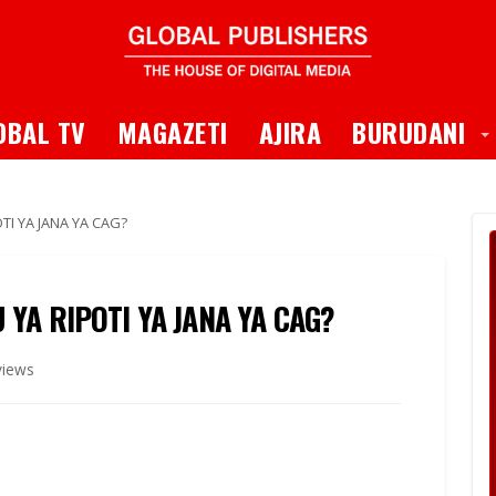
 Dropdown
T
OBAL TV
MAGAZETI
AJIRA
BURUDANI
OTI YA JANA YA CAG?
 YA RIPOTI YA JANA YA CAG?
views