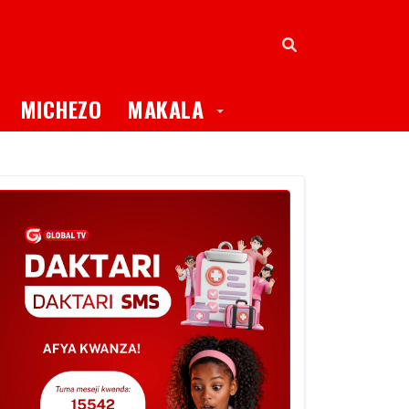
oggle Dropdown
Toggle Dropdown
MICHEZO
MAKALA