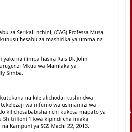
u za Serikali nchini, (CAG) Professa Musa
ke kuhusu hesabu za mashirika ya umma na
 yake na ilimpa hasira Rais Dk John
kurugenzi Mkuu wa Mamlaka ya
lly Simba.
kutokana na kile alichodai kushindwa
tekelezaji wa mfumo wa usimamizi wa
do kilichosababisha nchi kukosa mapato ya
 Sh trilioni 1 kwa kipindi cha miaka
 na Kampuni ya SGS Machi 22, 2013.