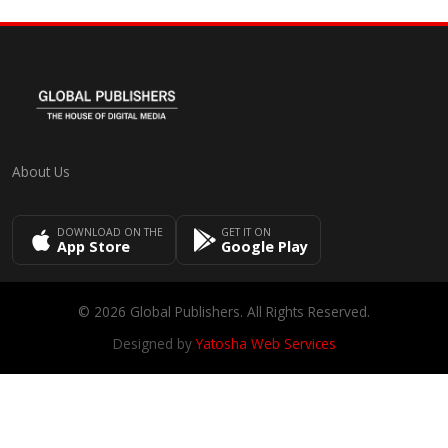
About Us
DOWNLOAD ON THE
GET IT ON
App Store
Google Play
© 2026 Global Publishers. All Rights Reserved.
Designed by
Yatosha Web Services