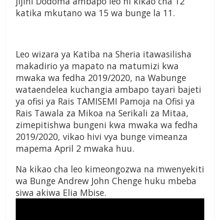
jijini Dodoma ambapo leo ni kikao cha 12
katika mkutano wa 15 wa bunge la 11.
Leo wizara ya Katiba na Sheria itawasilisha
makadirio ya mapato na matumizi kwa
mwaka wa fedha 2019/2020, na Wabunge
wataendelea kuchangia ambapo tayari bajeti
ya ofisi ya Rais TAMISEMI Pamoja na Ofisi ya
Rais Tawala za Mikoa na Serikali za Mitaa,
zimepitishwa bungeni kwa mwaka wa fedha
2019/2020, vikao hivi vya bunge vimeanza
mapema April 2 mwaka huu.
Na kikao cha leo kimeongozwa na mwenyekiti
wa Bunge Andrew John Chenge huku mbeba
siwa akiwa Elia Mbise.