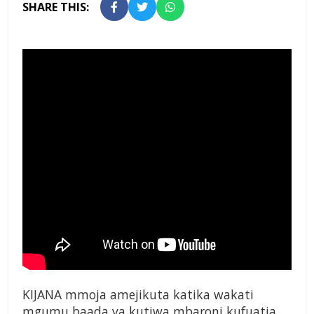
SHARE THIS:
KIJANA mmoja amejikuta katika wakati
mgumu baada ya kutiwa mbaroni kufuatia