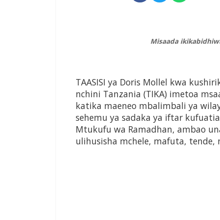
Misaada ikikabidhi
TAASISI ya Doris Mollel kwa kushirik
nchini Tanzania (TIKA) imetoa ms
katika maeneo mbalimbali ya wila
sehemu ya sadaka ya iftar kufuat
Mtukufu wa Ramadhan, ambao una
ulihusisha mchele, mafuta, tende, n