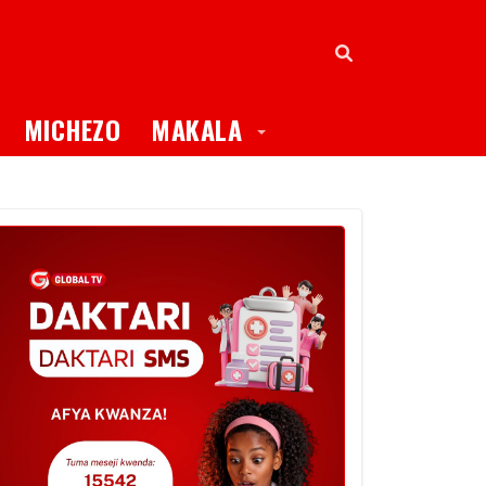
oggle Dropdown
Toggle Dropdown
MICHEZO
MAKALA