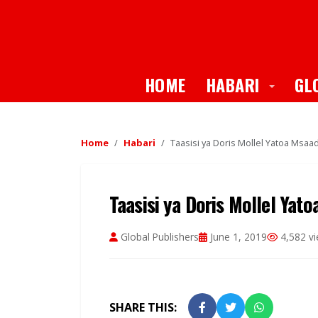
Toggle
HOME
HABARI
GL
Home
Habari
Taasisi ya Doris Mollel Yatoa Msa
Taasisi ya Doris Mollel Ya
Global Publishers
June 1, 2019
4,582 v
SHARE THIS: