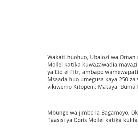
Wakati huohuo, Ubalozi wa Oman nc
Mollel katika kuwazawadia mavazi
ya Eid el Fitr, ambapo wamewapat
Msaada huo umegusa kaya 250 za v
vikiwemo Kitopeni, Mataya, Buma
Mbunge wa jimbo la Bagamoyo, Dk
Taasisi ya Doris Mollel katika kulifa