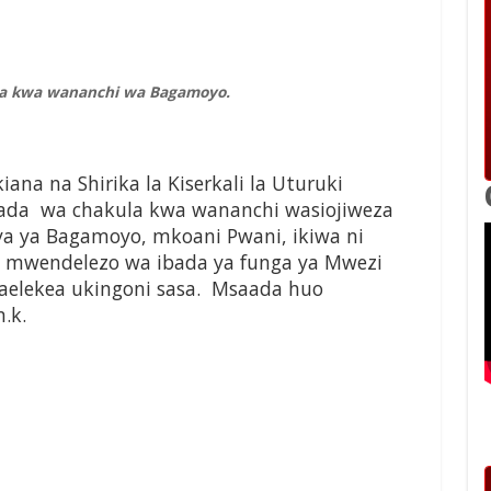
wa kwa wananchi wa Bagamoyo.
iana na Shirika la Kiserkali la Uturuki
aada wa chakula kwa wananchi wasiojiweza
ya ya Bagamoyo, mkoani Pwani, ikiwa ni
ia mwendelezo wa ibada ya funga ya Mwezi
elekea ukingoni sasa. Msaada huo
.k.