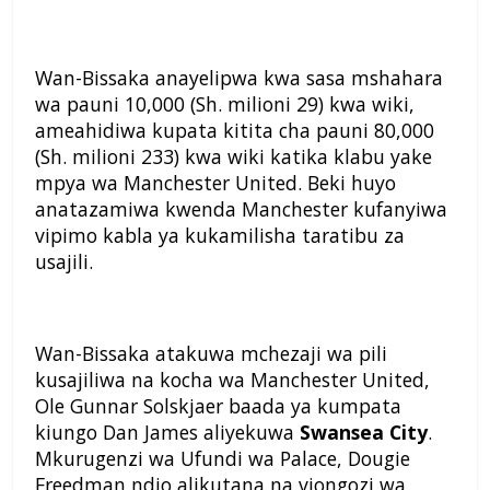
Wan-Bissaka anayelipwa kwa sasa mshahara
wa pauni 10,000 (Sh. milioni 29) kwa wiki,
ameahidiwa kupata kitita cha pauni 80,000
(Sh. milioni 233) kwa wiki katika klabu yake
mpya wa Manchester United. Beki huyo
anatazamiwa kwenda Manchester kufanyiwa
vipimo kabla ya kukamilisha taratibu za
usajili.
Wan-Bissaka atakuwa mchezaji wa pili
kusajiliwa na kocha wa Manchester United,
Ole Gunnar Solskjaer baada ya kumpata
kiungo Dan James aliyekuwa
Swansea City
.
Mkurugenzi wa Ufundi wa Palace, Dougie
Freedman ndio alikutana na viongozi wa