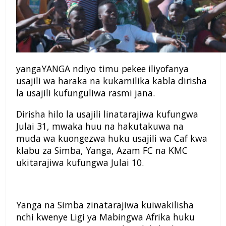
yangaYANGA ndiyo timu pekee iliyofanya
usajili wa haraka na kukamilika kabla dirisha
la usajili kufunguliwa rasmi jana.
Dirisha hilo la usajili linatarajiwa kufungwa
Julai 31, mwaka huu na hakutakuwa na
muda wa kuongezwa huku usajili wa Caf kwa
klabu za Simba, Yanga, Azam FC na KMC
ukitarajiwa kufungwa Julai 10.
Yanga na Simba zinatarajiwa kuiwakilisha
nchi kwenye Ligi ya Mabingwa Afrika huku