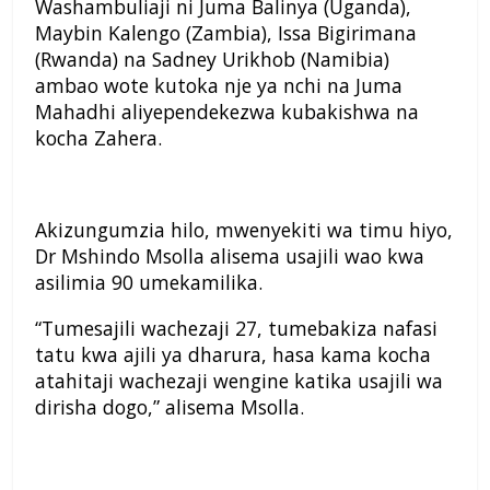
Washambuliaji ni Juma Balinya (Uganda),
Maybin Kalengo (Zambia), Issa Bigirimana
(Rwanda) na Sadney Urikhob (Namibia)
ambao wote kutoka nje ya nchi na Juma
Mahadhi aliyependekezwa kubakishwa na
kocha Zahera.
Akizungumzia hilo, mwenyekiti wa timu hiyo,
Dr Mshindo Msolla alisema usajili wao kwa
asilimia 90 umekamilika.
“Tumesajili wachezaji 27, tumebakiza nafasi
tatu kwa ajili ya dharura, hasa kama kocha
atahitaji wachezaji wengine katika usajili wa
dirisha dogo,” alisema Msolla.