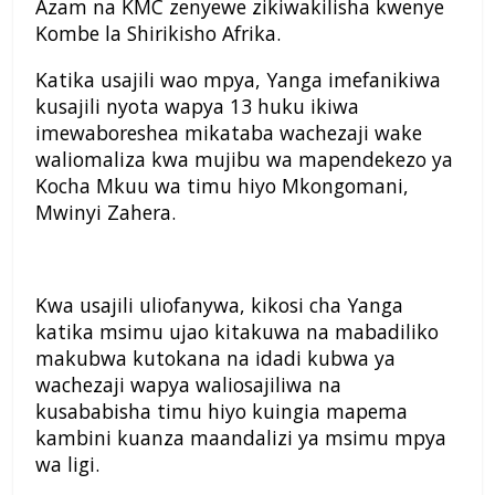
Azam na KMC zenyewe zikiwakilisha kwenye
Kombe la Shirikisho Afrika.
Katika usajili wao mpya, Yanga imefanikiwa
kusajili nyota wapya 13 huku ikiwa
imewaboreshea mikataba wachezaji wake
waliomaliza kwa mujibu wa mapendekezo ya
Kocha Mkuu wa timu hiyo Mkongomani,
Mwinyi Zahera.
Kwa usajili uliofanywa, kikosi cha Yanga
katika msimu ujao kitakuwa na mabadiliko
makubwa kutokana na idadi kubwa ya
wachezaji wapya waliosajiliwa na
kusababisha timu hiyo kuingia mapema
kambini kuanza maandalizi ya msimu mpya
wa ligi.