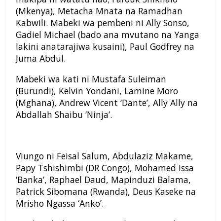
(Mkenya), Metacha Mnata na Ramadhan
Kabwili. Mabeki wa pembeni ni Ally Sonso,
Gadiel Michael (bado ana mvutano na Yanga
lakini anatarajiwa kusaini), Paul Godfrey na
Juma Abdul.
Mabeki wa kati ni Mustafa Suleiman
(Burundi), Kelvin Yondani, Lamine Moro
(Mghana), Andrew Vicent ‘Dante’, Ally Ally na
Abdallah Shaibu ‘Ninja’.
Viungo ni Feisal Salum, Abdulaziz Makame,
Papy Tshishimbi (DR Congo), Mohamed Issa
‘Banka’, Raphael Daud, Mapinduzi Balama,
Patrick Sibomana (Rwanda), Deus Kaseke na
Mrisho Ngassa ‘Anko’.