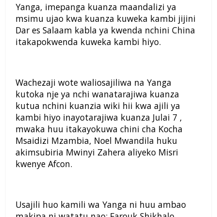
Yanga, imepanga kuanza maandalizi ya
msimu ujao kwa kuanza kuweka kambi jijini
Dar es Salaam kabla ya kwenda nchini China
itakapokwenda kuweka kambi hiyo.
Wachezaji wote waliosajiliwa na Yanga
kutoka nje ya nchi wanatarajiwa kuanza
kutua nchini kuanzia wiki hii kwa ajili ya
kambi hiyo inayotarajiwa kuanza Julai 7 ,
mwaka huu itakayokuwa chini cha Kocha
Msaidizi Mzambia, Noel Mwandila huku
akimsubiria Mwinyi Zahera aliyeko Misri
kwenye Afcon.
Usajili huo kamili wa Yanga ni huu ambao
makipa ni watatu nao; Farouk Shikhalo