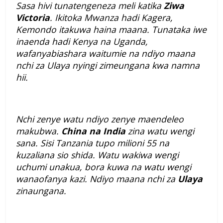
Sasa hivi tunatengeneza meli katika
Ziwa
Victoria
. Ikitoka Mwanza hadi Kagera,
Kemondo itakuwa haina maana. Tunataka iwe
inaenda hadi Kenya na Uganda,
wafanyabiashara waitumie na ndiyo maana
nchi za Ulaya nyingi zimeungana kwa namna
hii.
Nchi zenye watu ndiyo zenye maendeleo
makubwa.
China na India
zina watu wengi
sana. Sisi Tanzania tupo milioni 55 na
kuzaliana sio shida. Watu wakiwa wengi
uchumi unakua, bora kuwa na watu wengi
wanaofanya kazi. Ndiyo maana nchi za
Ulaya
zinaungana.