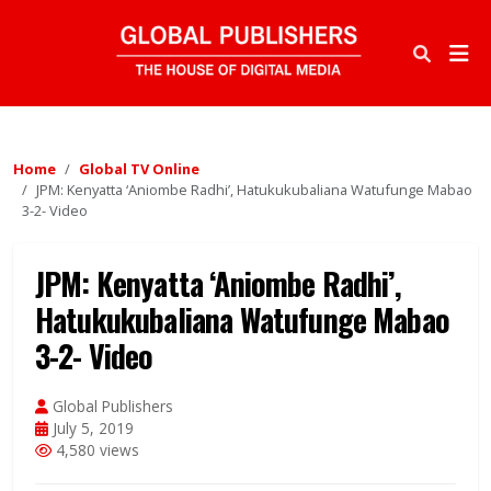
Home
Global TV Online
JPM: Kenyatta ‘Aniombe Radhi’, Hatukukubaliana Watufunge Mabao
3-2- Video
JPM: Kenyatta ‘Aniombe Radhi’,
Hatukukubaliana Watufunge Mabao
3-2- Video
Global Publishers
July 5, 2019
4,580 views