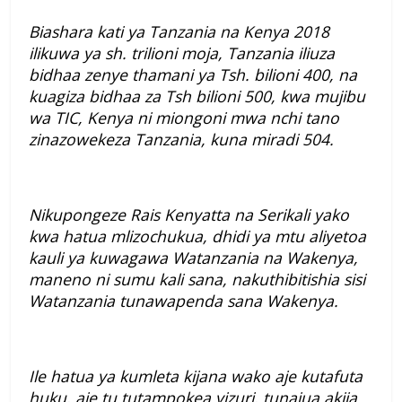
Biashara kati ya Tanzania na Kenya 2018
ilikuwa ya sh. trilioni moja, Tanzania iliuza
bidhaa zenye thamani ya Tsh. bilioni 400, na
kuagiza bidhaa za Tsh bilioni 500, kwa mujibu
wa TIC, Kenya ni miongoni mwa nchi tano
zinazowekeza Tanzania, kuna miradi 504.
Nikupongeze Rais Kenyatta na Serikali yako
kwa hatua mlizochukua, dhidi ya mtu aliyetoa
kauli ya kuwagawa Watanzania na Wakenya,
maneno ni sumu kali sana, nakuthibitishia sisi
Watanzania tunawapenda sana Wakenya.
Ile hatua ya kumleta kijana wako aje kutafuta
huku, aje tu tutampokea vizuri, tunajua akija