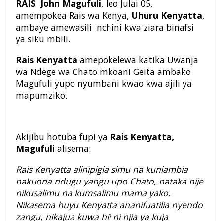
RAIS John Magufuli
, leo Julai 05,
amempokea Rais wa Kenya,
Uhuru Kenyatta
,
ambaye amewasili nchini kwa ziara binafsi
ya siku mbili.
Rais Kenyatta
amepokelewa katika Uwanja
wa Ndege wa Chato mkoani Geita ambako
Magufuli yupo nyumbani kwao kwa ajili ya
mapumziko.
Akijibu hotuba fupi ya
Rais Kenyatta,
Magufuli
alisema:
Rais Kenyatta alinipigia simu na kuniambia
nakuona ndugu yangu upo Chato, nataka nije
nikusalimu na kumsalimu mama yako.
Nikasema huyu Kenyatta ananifuatilia nyendo
zangu, nikajua kuwa hii ni njia ya kuja