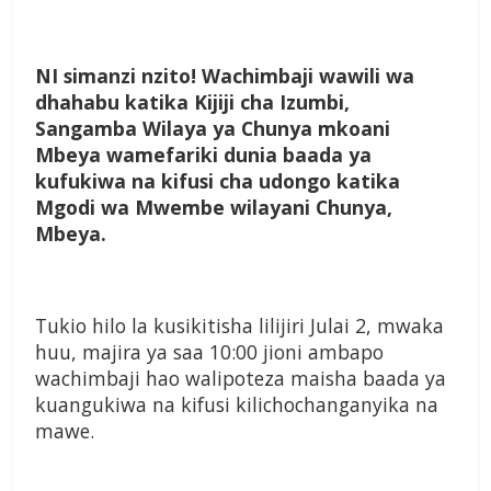
N
I
simanzi nzito! Wachimbaji wawili wa
dhahabu katika Kijiji cha Izumbi,
Sangamba Wilaya ya Chunya mkoani
Mbeya wamefariki dunia baada ya
kufukiwa na kifusi cha udongo katika
Mgodi wa Mwembe wilayani Chunya,
Mbeya.
Tukio hilo la kusikitisha lilijiri Julai 2, mwaka
huu, majira ya saa 10:00 jioni ambapo
wachimbaji hao walipoteza maisha baada ya
kuangukiwa na kifusi kilichochanganyika na
mawe.