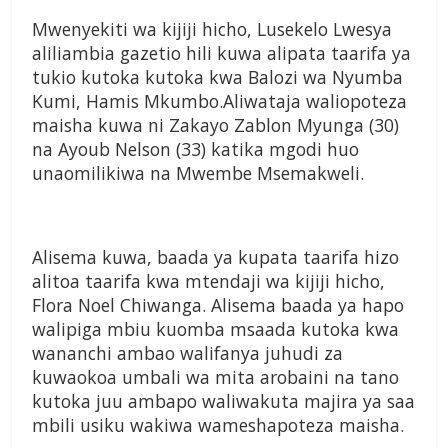
Mwenyekiti wa kijiji hicho, Lusekelo Lwesya
aliliambia gazetio hili kuwa alipata taarifa ya
tukio kutoka kutoka kwa Balozi wa Nyumba
Kumi, Hamis Mkumbo.Aliwataja waliopoteza
maisha kuwa ni Zakayo Zablon Myunga (30)
na Ayoub Nelson (33) katika mgodi huo
unaomilikiwa na Mwembe Msemakweli.
Alisema kuwa, baada ya kupata taarifa hizo
alitoa taarifa kwa mtendaji wa kijiji hicho,
Flora Noel Chiwanga. Alisema baada ya hapo
walipiga mbiu kuomba msaada kutoka kwa
wananchi ambao walifanya juhudi za
kuwaokoa umbali wa mita arobaini na tano
kutoka juu ambapo waliwakuta majira ya saa
mbili usiku wakiwa wameshapoteza maisha.