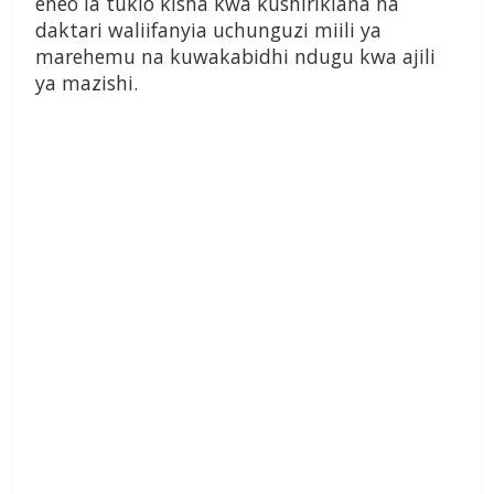
eneo la tukio kisha kwa kushirikiana na
daktari waliifanyia uchunguzi miili ya
marehemu na kuwakabidhi ndugu kwa ajili
ya mazishi.