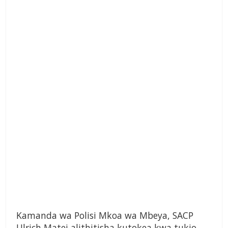
Kamanda wa Polisi Mkoa wa Mbeya, SACP
Ulrich Matei alithitisha kutokea kwa tukio