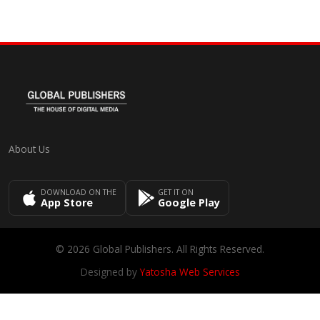
About Us
DOWNLOAD ON THE
GET IT ON
App Store
Google Play
© 2026 Global Publishers. All Rights Reserved.
Designed by
Yatosha Web Services