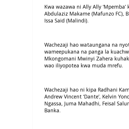
Kwa wazawa ni Ally Ally ‘Mpemba’
Abdulaziz Makame (Mafunzo FC), B
Issa Said (Malindi).
Wachezaji hao wataungana na nyo
wameepukana na panga la kuachwa
Mkongomani Mwinyi Zahera kuhaki
wao iliyopotea kwa muda mrefu.
Wachezaji hao ni kipa Radhani Kamb
Andrew Vincent ‘Dante’, Kelvin Yon
Ngassa, Juma Mahadhi, Feisal Sal
Banka.