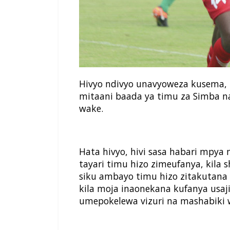
Hivyo ndivyo unavyoweza kusema, h
mitaani baada ya timu za Simba na
wake.
Hata hivyo, hivi sasa habari mpya
tayari timu hizo zimeufanya, kila sh
siku ambayo timu hizo zitakutan
kila moja inaonekana kufanya usa
umepokelewa vizuri na mashabiki 