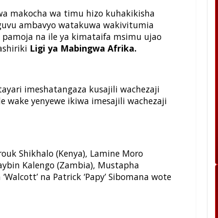
 kwa makocha wa timu hizo kuhakikisha
nguvu ambavyo watakuwa wakivitumia
pamoja na ile ya kimataifa msimu ujao
shiriki
Ligi ya Mabingwa Afrika.
tayari imeshatangaza kusajili wachezaji
 wake yenyewe ikiwa imesajili wachezaji
rouk Shikhalo (Kenya), Lamine Moro
Maybin Kalengo (Zambia), Mustapha
 ‘Walcott’ na Patrick ‘Papy’ Sibomana wote