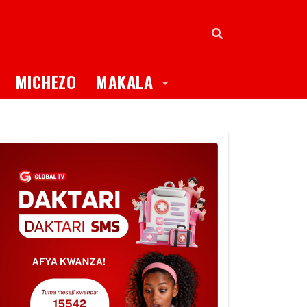
oggle Dropdown
Toggle Dropdown
MICHEZO
MAKALA