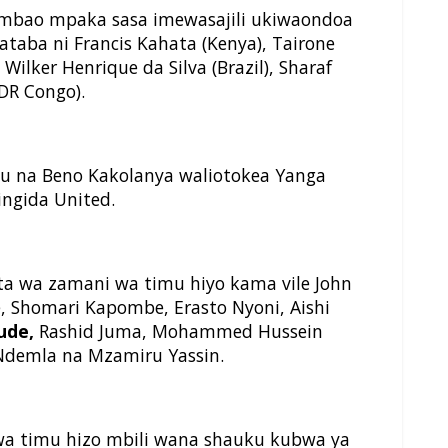
mbao mpaka sasa imewasajili ukiwaondoa
aba ni Francis Kahata (Kenya), Tairone
 Wilker Henrique da Silva (Brazil), Sharaf
DR Congo).
bu na Beno Kakolanya waliotokea Yanga
ngida United.
a wa zamani wa timu hiyo kama vile John
, Shomari Kapombe, Erasto Nyoni, Aishi
ude,
Rashid Juma, Mohammed Hussein
 Ndemla na Mzamiru Yassin.
 wa timu hizo mbili wana shauku kubwa ya