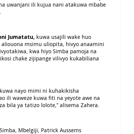
ana uwanjani ili kujua nani atakuwa mbabe
.
ni Jumatatu,
kuwa usajili wake huo
aliouona msimu uliopita, hivyo anaamini
livyotakiwa, kwa hiyo Simba pamoja na
kosi chake zijipange vilivyo kukabiliana
kuwa nayo mimi ni kuhakikisha
o ili waweze kuwa fiti na yeyote awe na
 bila ya tatizo lolote,” alisema Zahera.
mba, Mbelgiji, Patrick Aussems