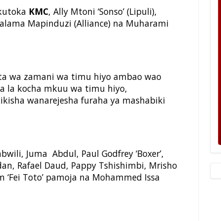
 kutoka
KMC
, Ally Mtoni ‘Sonso’ (Lipuli),
alama Mapinduzi (Alliance) na Muharami
ta wa zamani wa timu hiyo ambao wao
 la kocha mkuu wa timu hiyo,
kisha wanarejesha furaha ya mashabiki
wili, Juma Abdul, Paul Godfrey ‘Boxer’,
dan, Rafael Daud, Pappy Tshishimbi, Mrisho
um ‘Fei Toto’ pamoja na Mohammed Issa