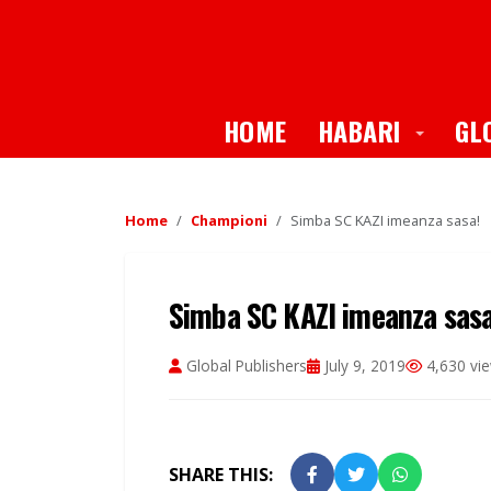
Toggle
HOME
HABARI
GL
Home
Championi
Simba SC KAZI imeanza sasa!
Simba SC KAZI imeanza sasa
Global Publishers
July 9, 2019
4,630 vi
SHARE THIS: