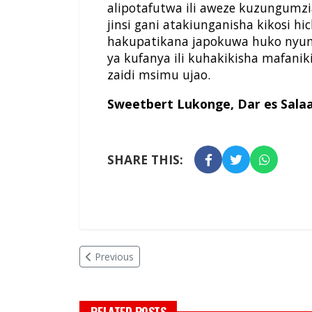
alipotafutwa ili aweze kuzungumzia
jinsi gani atakiunganisha kikosi h
hakupatikana japokuwa huko nyum
ya kufanya ili kuhakikisha mafani
zaidi msimu ujao.
Sweetbert Lukonge, Dar es Sala
SHARE THIS:
Previous
RELATED POSTS