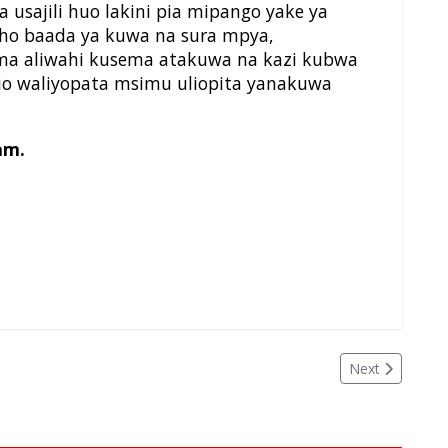
 usajili huo lakini pia mipango yake ya
icho baada ya kuwa na sura mpya,
a aliwahi kusema atakuwa na kazi kubwa
kio waliyopata msimu uliopita yanakuwa
am.
Next