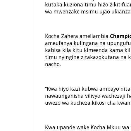
kutaka kuziona timu hizo zikitifu
wa mwenzake msimu ujao ukianza
Kocha Zahera ameliambia
Champio
ameufanya kulingana na upungufu 
kabisa kila kitu kimeenda kama ki
timu nyingine zitakazokutana na ki
nacho.
“Kwa hiyo kazi kubwa ambayo nita
nawaunganisha vilivyo wachezaji ha
uwezo wa kucheza kikosi cha kwanza
Kwa upande wake Kocha Mkuu wa Si