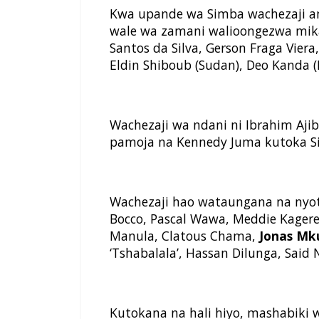
Kwa upande wa Simba wachezaji a
wale wa zamani walioongezwa mikat
Santos da Silva, Gerson Fraga Viera,
Eldin Shiboub (Sudan), Deo Kanda (
Wachezaji wa ndani ni Ibrahim Aji
pamoja na Kennedy Juma kutoka Si
Wachezaji hao wataungana na nyot
Bocco, Pascal Wawa, Meddie Kagere
Manula, Clatous Chama,
Jonas Mk
‘Tshabalala’, Hassan Dilunga, Said
Kutokana na hali hiyo, mashabiki