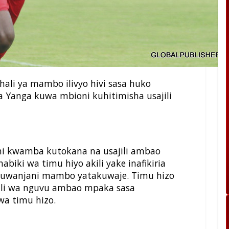
ali ya mambo ilivyo hivi sasa huko
 Yanga kuwa mbioni kuhitimisha usajili
 ni kwamba kutokana na usajili ambao
abiki wa timu hiyo akili yake inafikiria
a uwanjani mambo yatakuwaje. Timu hizo
jili wa nguvu ambao mpaka sasa
wa timu hizo.