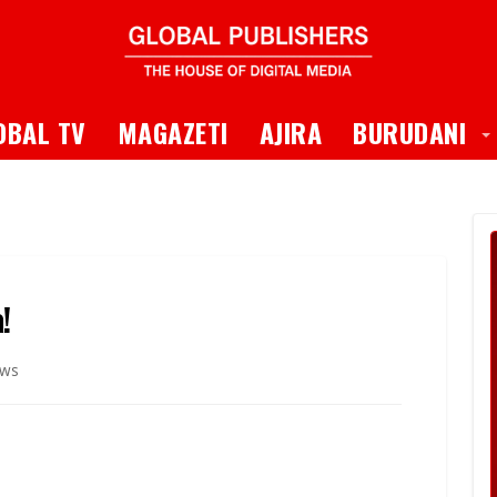
 Dropdown
T
OBAL TV
MAGAZETI
AJIRA
BURUDANI
!
ews