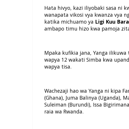
Hata hivyo, kazi iliyobaki sasa ni
wanapata vikosi vya kwanza vya 
katika michuamo ya
Ligi Kuu Bara
ambapo timu hizo kwa pamoja zita
Mpaka kufikia jana, Yanga ilikuwa 
wapya 12 wakati Simba kwa upande
wapya tisa.
Wachezaji hao wa Yanga ni kipa Fa
(Ghana), Juma Balinya (Uganda), 
Suleiman (Burundi), Issa Bigirimana
raia wa Rwanda.