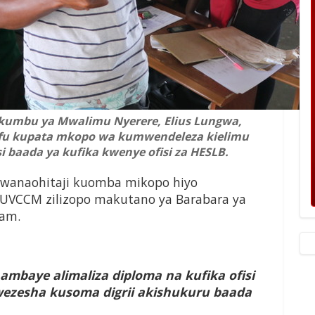
umbu ya Mwalimu Nyerere, Elius Lungwa,
efu kupata mkopo wa kumwendeleza kielimu
i baada ya kufika kwenye ofisi za HESLB.
wanaohitaji kuomba mikopo hiyo
a UVCCM zilizopo makutano ya Barabara ya
aam.
aye alimaliza diploma na kufika ofisi
wezesha kusoma digrii akishukuru baada