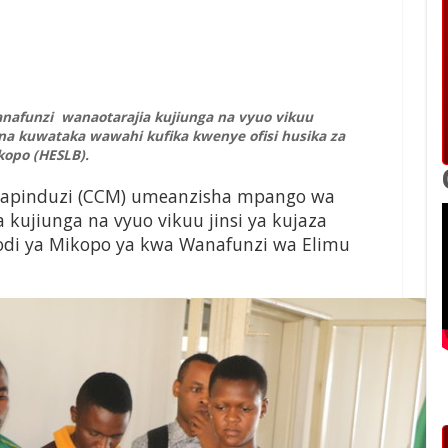
anafunzi wanaotarajia kujiunga na vyuo vikuu
a kuwataka wawahi kufika kwenye ofisi husika za
kopo (HESLB).
apinduzi (CCM) umeanzisha mpango wa
kujiunga na vyuo vikuu jinsi ya kujaza
di ya Mikopo ya kwa Wanafunzi wa Elimu