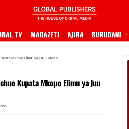
 Dropdown
T
OBAL TV
MAGAZETI
AJIRA
BURUDANI
pata Mkopo Elimu ya Juu – Video
chuo Kupata Mkopo Elimu ya Juu
iews