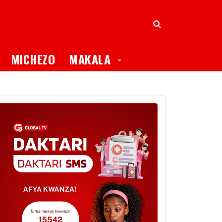
oggle Dropdown
Toggle Dropdown
MICHEZO
MAKALA