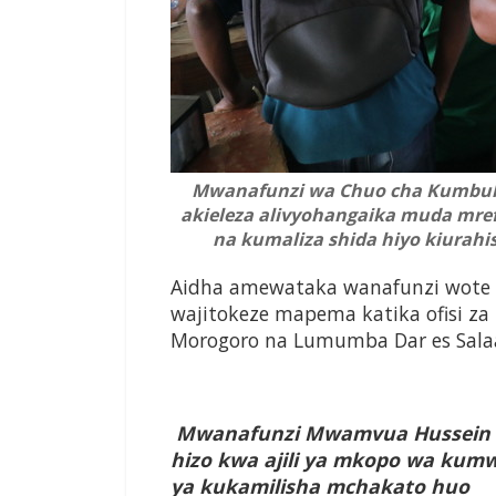
Mwanafunzi wa Chuo cha Kumbuk
akieleza alivyohangaika muda mr
na kumaliza shida hiyo kiurahis
Aidha amewataka wanafunzi wote 
wajitokeze mapema katika ofisi z
Morogoro na Lumumba Dar es Sal
Mwanafunzi Mwamvua Hussein amb
hizo kwa ajili ya mkopo wa kum
ya kukamilisha mchakato huo