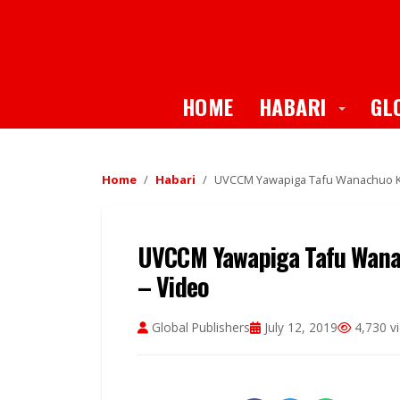
Toggle
HOME
HABARI
GL
Home
Habari
UVCCM Yawapiga Tafu Wanachuo Ku
UVCCM Yawapiga Tafu Wana
– Video
Global Publishers
July 12, 2019
4,730 v