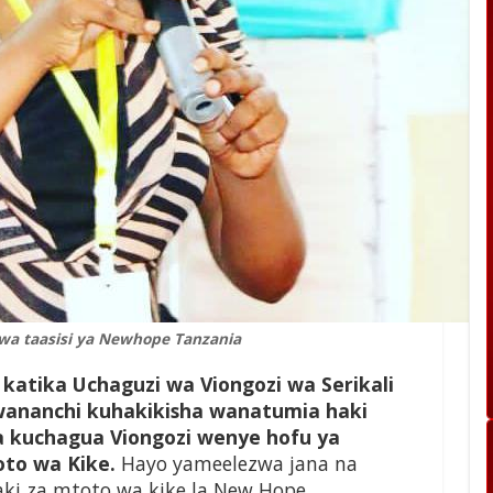
 wa taasisi ya Newhope Tanzania
katika Uchaguzi wa Viongozi wa Serikali
wananchi kuhakikisha wanatumia haki
a kuchagua Viongozi wenye hofu ya
oto wa Kike.
Hayo yameelezwa jana na
haki za mtoto wa kike la New Hope