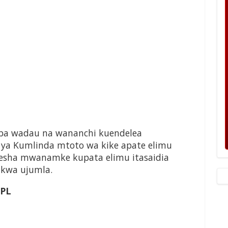
mba wadau na wananchi kuendelea
a Kumlinda mtoto wa kike apate elimu
esha mwanamke kupata elimu itasaidia
 kwa ujumla.
GPL