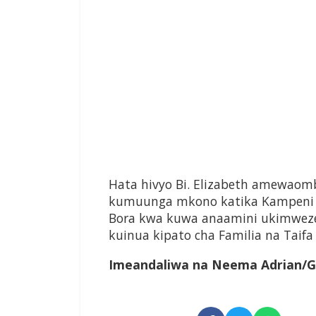
Hata hivyo Bi. Elizabeth amewao
kumuunga mkono katika Kampeni y
Bora kwa kuwa anaamini ukimwez
kuinua kipato cha Familia na Taifa
Imeandaliwa na Neema Adrian/