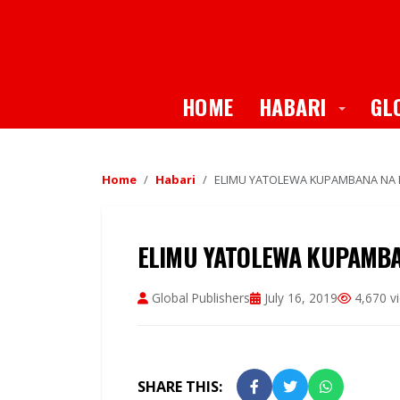
Toggle
HOME
HABARI
GL
Home
Habari
ELIMU YATOLEWA KUPAMBANA NA 
ELIMU YATOLEWA KUPAMBA
Global Publishers
July 16, 2019
4,670 v
SHARE THIS: