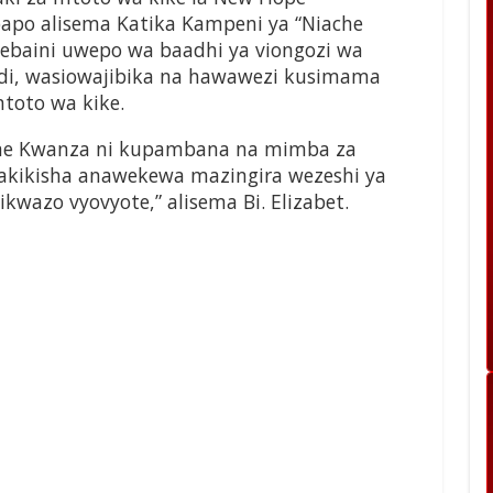
bapo alisema Katika Kampeni ya “Niache
baini uwepo wa baadhi ya viongozi wa
di, wasiowajibika na hawawezi kusimama
mtoto wa kike.
ome Kwanza ni kupambana na mimba za
akikisha anawekewa mazingira wezeshi ya
wazo vyovyote,” alisema Bi. Elizabet.