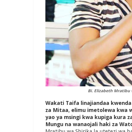
Bi. Elizabeth Mratibu
Wakati Taifa linajiandaa kwenda 
za Mitaa, elimu imetolewa kwa 
yao ya msingi kwa kupiga kura z
Mungu na wanaojali haki za Wat
Mratibu wa Shirika la utetezi wa 