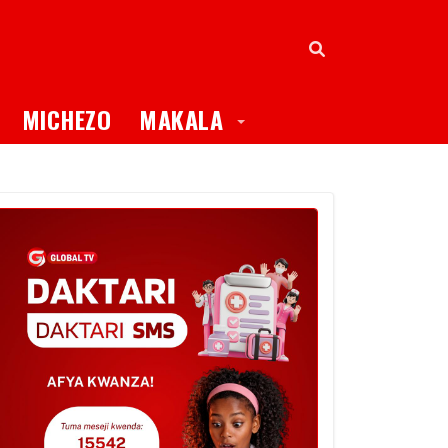
oggle Dropdown
Toggle Dropdown
MICHEZO
MAKALA