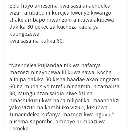
Beki huyo amesema kwa sasa anaendelea
vizuri ambapo ili kurejea kwenye kiwango
chake ambapo mwanzoni alikuwa akipewa
dakika 30 pekee za kucheza kabla ya
kuongezewa
kwa sasa na kufika 60.
“Naendelea kujiandaa nikiwa nafanya
mazoezi ninayopewa ili kuwa sawa. Kocha
alinipa dakika 30 kisha baadae akaniongezea
60 na muda siyo mrefu ninaamini nitamaliza
90, Mungu atanisaidia niwe fiti na
ninashukuru kwa hapa nilipofika, maandalizi
yako vizuri na kambi iko vizuri, kikubwa
tunaendelea kufanya mazoezi kwa nguvu,”
alisema Kapombe, ambaye ni mkazi wa
Temeke.