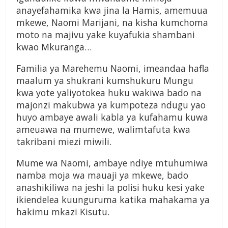
anayefahamika kwa jina la Hamis, amemuua
mkewe, Naomi Marijani, na kisha kumchoma
moto na majivu yake kuyafukia shambani
kwao Mkuranga…
Familia ya Marehemu Naomi, imeandaa hafla
maalum ya shukrani kumshukuru Mungu
kwa yote yaliyotokea huku wakiwa bado na
majonzi makubwa ya kumpoteza ndugu yao
huyo ambaye awali kabla ya kufahamu kuwa
ameuawa na mumewe, walimtafuta kwa
takribani miezi miwili.
Mume wa Naomi, ambaye ndiye mtuhumiwa
namba moja wa mauaji ya mkewe, bado
anashikiliwa na jeshi la polisi huku kesi yake
ikiendelea kuunguruma katika mahakama ya
hakimu mkazi Kisutu.