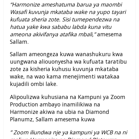
“Harmonize ameshatuma barua ya maombi
Wasafi kuvunja mkataba wake na yupo tayari
kufuata sheria zote. Sisi tumependezwa na
hatua yake kwa sababu labda kuna vitu
ameona akivifanya atafika mbali,”
amesema
Sallam.
Sallam ameongeza kuwa wanashukuru kwa
uungwana aliouonyesha wa kufuata taratibu
zote za kisheria kuhusu kuvunja mkataba
wake, na wao kama menejimenti watakaa
kujadili ombi lake.
Alipoulizwa kuhusiana na Kampuni ya Zoom
Production ambayo inamilikiwa na
Harmonize akiwa na ubia na Diamond
Planumz, Sallam amesema kuwa
” Zoom iliundwa nje ya kampuni ya WCB na ni