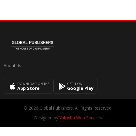
About Us
DOWNLOAD ON THE
GET IT ON
App Store
Google Play
© 2026 Global Publishers. All Rights Reserved.
Designed by
Yatosha Web Services