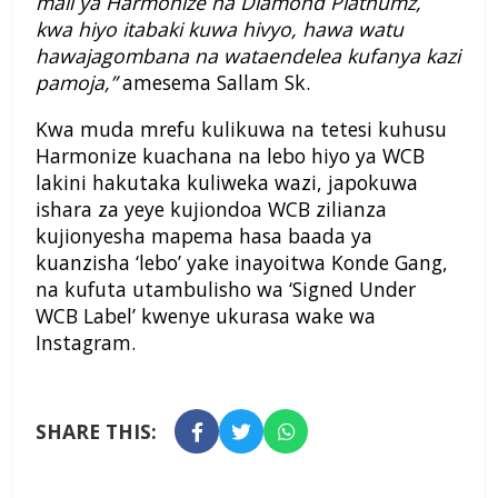
mali ya Harmonize na Diamond Platnumz,
kwa hiyo itabaki kuwa hivyo, hawa watu
hawajagombana na wataendelea kufanya kazi
pamoja,”
amesema Sallam Sk.
Kwa muda mrefu kulikuwa na tetesi kuhusu
Harmonize kuachana na lebo hiyo ya WCB
lakini hakutaka kuliweka wazi, japokuwa
ishara za yeye kujiondoa WCB zilianza
kujionyesha mapema hasa baada ya
kuanzisha ‘lebo’ yake inayoitwa Konde Gang,
na kufuta utambulisho wa ‘Signed Under
WCB Label’ kwenye ukurasa wake wa
Instagram.
SHARE THIS: