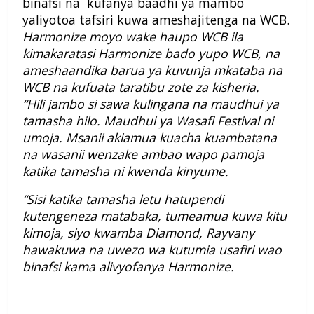
binafsi na kufanya baadhi ya mambo
yaliyotoa tafsiri kuwa ameshajitenga na WCB.
Harmonize moyo wake haupo WCB ila
kimakaratasi Harmonize bado yupo WCB, na
ameshaandika barua ya kuvunja mkataba na
WCB na kufuata taratibu zote za kisheria.
“Hili jambo si sawa kulingana na maudhui ya
tamasha hilo. Maudhui ya Wasafi Festival ni
umoja. Msanii akiamua kuacha kuambatana
na wasanii wenzake ambao wapo pamoja
katika tamasha ni kwenda kinyume.
“Sisi katika tamasha letu hatupendi
kutengeneza matabaka, tumeamua kuwa kitu
kimoja, siyo kwamba Diamond, Rayvany
hawakuwa na uwezo wa kutumia usafiri wao
binafsi kama alivyofanya Harmonize.