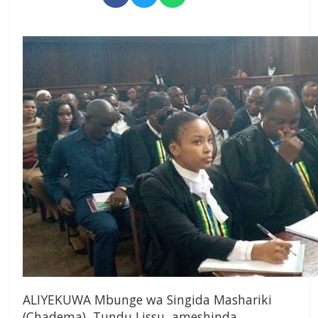
ALIYEKUWA Mbunge wa Singida Mashariki
(Chadema), Tundu Lissu, ameshinda