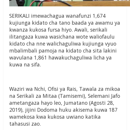
SERIKALI imewachagua wanafunzi 1,674
kujiunga kidato cha tano baada ya awamu ya
kwanza kukosa fursa hiyo. Awali, serikali
ilitangaza kuwa wasichana wote waliofaulu
kidato cha nne walichaguliwa kujiunga vyuo
mbalimbali pamoja na kidato cha sita lakini
wavulana 1,861 hawakuchaguliwa licha ya
kuwa na sifa.
Waziri wa Nchi, Ofisi ya Rais, Tawala za mikoa
na Serikali za Mitaa (Tamisemi), Selemani Jafo
ametangaza hayo leo, Jumatano (Agosti 28,
2019), jijini Dodoma huku akisema kuwa 187
wamekosa kwa kukosa uwiano katika
tahasusi zao.