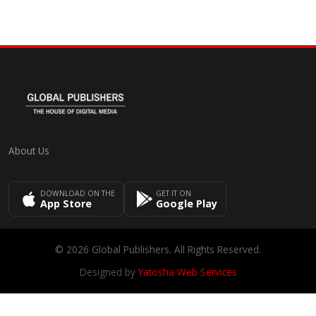
About Us
DOWNLOAD ON THE
GET IT ON
App Store
Google Play
© 2026 Global Publishers. All Rights Reserved.
Designed by
Yatosha Web Services