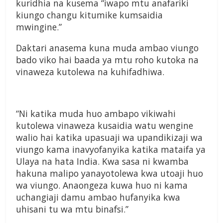
kuridhia na kusema “iwapo mtu anafariki
kiungo changu kitumike kumsaidia
mwingine.”
Daktari anasema kuna muda ambao viungo
bado viko hai baada ya mtu roho kutoka na
vinaweza kutolewa na kuhifadhiwa.
“Ni katika muda huo ambapo vikiwahi
kutolewa vinaweza kusaidia watu wengine
walio hai katika upasuaji wa upandikizaji wa
viungo kama inavyofanyika katika mataifa ya
Ulaya na hata India. Kwa sasa ni kwamba
hakuna malipo yanayotolewa kwa utoaji huo
wa viungo. Anaongeza kuwa huo ni kama
uchangiaji damu ambao hufanyika kwa
uhisani tu wa mtu binafsi.”