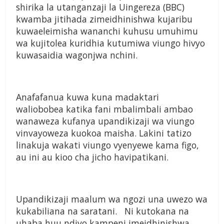
shirika la utanganzaji la Uingereza (BBC)
kwamba jitihada zimeidhinishwa kujaribu
kuwaeleimisha wananchi kuhusu umuhimu
wa kujitolea kuridhia kutumiwa viungo hivyo
kuwasaidia wagonjwa nchini.
Anafafanua kuwa kuna madaktari
waliobobea katika fani mbalimbali ambao
wanaweza kufanya upandikizaji wa viungo
vinvayoweza kuokoa maisha. Lakini tatizo
linakuja wakati viungo vyenyewe kama figo,
au ini au kioo cha jicho havipatikani.
Upandikizaji maalum wa ngozi una uwezo wa
kukabiliana na saratani. Ni kutokana na
uhaba huu ndiyo kampeni imeidhinishwa