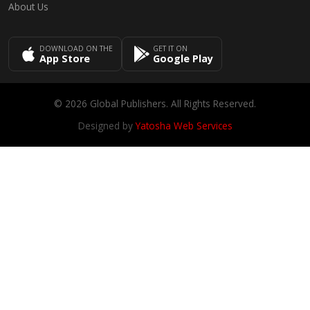
About Us
DOWNLOAD ON THE
GET IT ON
App Store
Google Play
© 2026 Global Publishers. All Rights Reserved.
Designed by
Yatosha Web Services