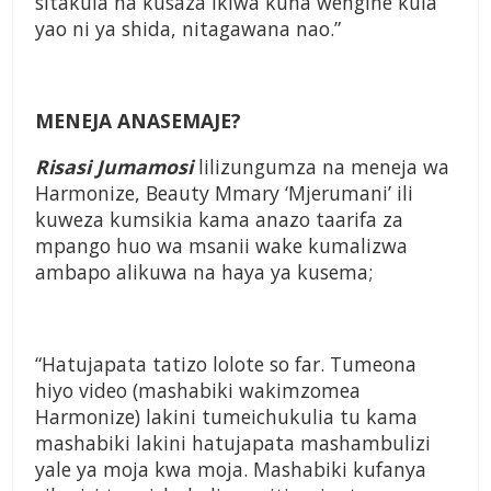
sitakula na kusaza ikiwa kuna wengine kula
yao ni ya shida, nitagawana nao.”
MENEJA ANASEMAJE?
Risasi Jumamosi
lilizungumza na meneja wa
Harmonize, Beauty Mmary ‘Mjerumani’ ili
kuweza kumsikia kama anazo taarifa za
mpango huo wa msanii wake kumalizwa
ambapo alikuwa na haya ya kusema;
“Hatujapata tatizo lolote so far. Tumeona
hiyo video (mashabiki wakimzomea
Harmonize) lakini tumeichukulia tu kama
mashabiki lakini hatujapata mashambulizi
yale ya moja kwa moja. Mashabiki kufanya