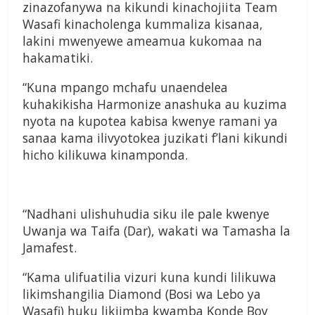
zinazofanywa na kikundi kinachojiita Team
Wasafi kinacholenga kummaliza kisanaa,
lakini mwenyewe ameamua kukomaa na
hakamatiki.
“Kuna mpango mchafu unaendelea
kuhakikisha Harmonize anashuka au kuzima
nyota na kupotea kabisa kwenye ramani ya
sanaa kama ilivyotokea juzikati f’lani kikundi
hicho kilikuwa kinamponda.
“Nadhani ulishuhudia siku ile pale kwenye
Uwanja wa Taifa (Dar), wakati wa Tamasha la
Jamafest.
“Kama ulifuatilia vizuri kuna kundi lilikuwa
likimshangilia Diamond (Bosi wa Lebo ya
Wasafi) huku likiimba kwamba Konde Boy