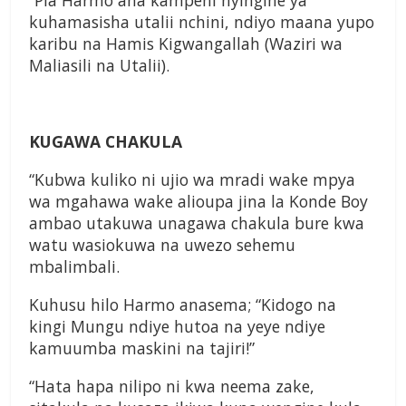
“Pia Harmo ana kampeni nyingine ya
kuhamasisha utalii nchini, ndiyo maana yupo
karibu na Hamis Kigwangallah (Waziri wa
Maliasili na Utalii).
KUGAWA CHAKULA
“Kubwa kuliko ni ujio wa mradi wake mpya
wa mgahawa wake alioupa jina la Konde Boy
ambao utakuwa unagawa chakula bure kwa
watu wasiokuwa na uwezo sehemu
mbalimbali.
Kuhusu hilo Harmo anasema; “Kidogo na
kingi Mungu ndiye hutoa na yeye ndiye
kamuumba maskini na tajiri!”
“Hata hapa nilipo ni kwa neema zake,