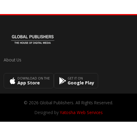
About Us
DOWNLOAD ON THE
GET IT ON
App Store
Google Play
© 2026 Global Publishers. All Rights Reserved.
Designed by
Yatosha Web Services