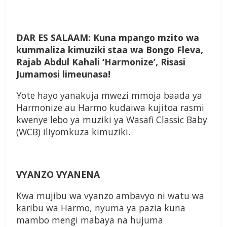
D
AR ES SALAAM:
Kuna mpango mzito wa
kummaliza kimuziki staa wa Bongo Fleva,
Rajab Abdul Kahali ‘Harmonize’, Risasi
Jumamosi limeunasa!
Yote hayo yanakuja mwezi mmoja baada ya
Harmonize au Harmo kudaiwa kujitoa rasmi
kwenye lebo ya muziki ya Wasafi Classic Baby
(WCB) iliyomkuza kimuziki.
VYANZO VYANENA
Kwa mujibu wa vyanzo ambavyo ni watu wa
karibu wa Harmo, nyuma ya pazia kuna
mambo mengi mabaya na hujuma