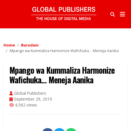
Home
Burudani
Mpango wa Kummaliza Harmonize Wafichuka… Meneja Aanika
Mpango wa Kummaliza Harmonize
Wafichuka… Meneja Aanika
Global Publishers
September 29, 2019
4,562 views