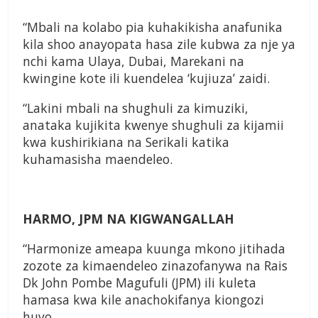
“Mbali na kolabo pia kuhakikisha anafunika
kila shoo anayopata hasa zile kubwa za nje ya
nchi kama Ulaya, Dubai, Marekani na
kwingine kote ili kuendelea ‘kujiuza’ zaidi.
“Lakini mbali na shughuli za kimuziki,
anataka kujikita kwenye shughuli za kijamii
kwa kushirikiana na Serikali katika
kuhamasisha maendeleo.
HARMO, JPM NA KIGWANGALLAH
“Harmonize ameapa kuunga mkono jitihada
zozote za kimaendeleo zinazofanywa na Rais
Dk John Pombe Magufuli (JPM) ili kuleta
hamasa kwa kile anachokifanya kiongozi
huyo.