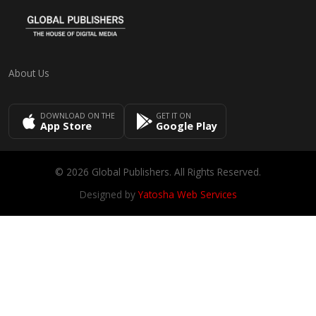
About Us
DOWNLOAD ON THE
GET IT ON
App Store
Google Play
© 2026 Global Publishers. All Rights Reserved.
Designed by
Yatosha Web Services