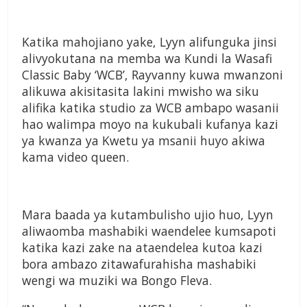
Katika mahojiano yake, Lyyn alifunguka jinsi
alivyokutana na memba wa Kundi la Wasafi
Classic Baby ‘WCB’, Rayvanny kuwa mwanzoni
alikuwa akisitasita lakini mwisho wa siku
alifika katika studio za WCB ambapo wasanii
hao walimpa moyo na kukubali kufanya kazi
ya kwanza ya Kwetu ya msanii huyo akiwa
kama video queen.
Mara baada ya kutambulisho ujio huo, Lyyn
aliwaomba mashabiki waendelee kumsapoti
katika kazi zake na ataendelea kutoa kazi
bora ambazo zitawafurahisha mashabiki
wengi wa muziki wa Bongo Fleva.