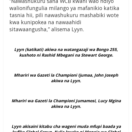
“Nawashukuru sana WCB kwani wao ndiyo
walionifungulia milango ya mafanikio katika
tasnia hii, pili nawashukuru mashabiki wote
kwa kunipokea na nawaahidi
sitawaangusha,” alisema Lyyn.
Lyyn (katikati) akiwa na watangazaji wa Bongo 255,
kushoto ni Rashid Mbegani na Stewart George.
Mhariri wa Gazeti la Championi Ijumaa, John Joseph
akiwa na Lyyn.
Mhariri wa Gazeti la Championi Jumamosi, Lucy Mgina
akiwa na Lyyn.
Lyyn akisaini kitabu cha wageni muda mfupi baada ya
kufika Global Group. Kulia kwake ni Meneja wa Global