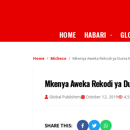
Toggle
HOME
HABARI
GL
Home
Michezo
Mkenya Aweka Rekodi ya Dunia 
Mkenya Aweka Rekodi ya Du
Global Publishers
October 12, 2019
4,5
SHARE THIS: