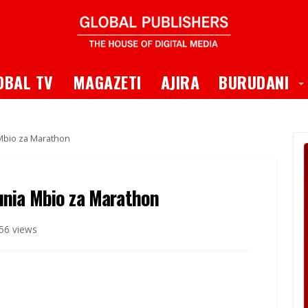
 Dropdown
T
OBAL TV
MAGAZETI
AJIRA
BURUDANI
Mbio za Marathon
nia Mbio za Marathon
56 views