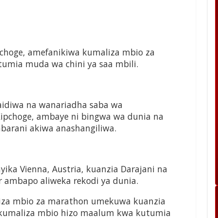
choge, amefanikiwa kumaliza mbio za
umia muda wa chini ya saa mbili.
saidiwa na wanariadha saba wa
Kipchoge, ambaye ni bingwa wa dunia na
abarani akiwa anashangiliwa.
nyika Vienna, Austria, kuanzia Darajani na
r ambapo aliweka rekodi ya dunia.
iza mbio za marathon umekuwa kuanzia
ia kumaliza mbio hizo maalum kwa kutumia