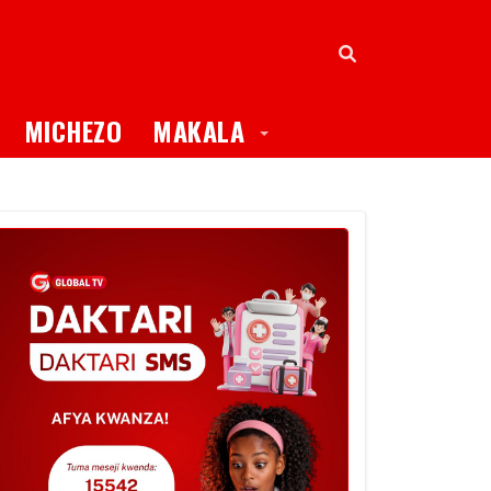
oggle Dropdown
Toggle Dropdown
MICHEZO
MAKALA