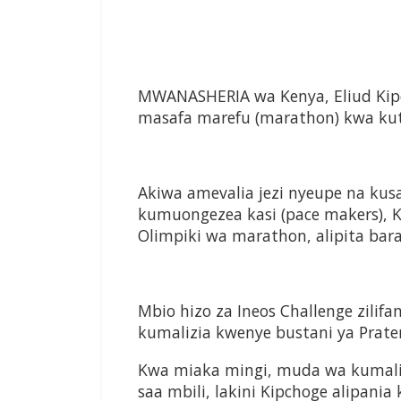
MWANASHERIA wa Kenya, Eliud Kip
masafa marefu (marathon) kwa kut
Akiwa amevalia jezi nyeupe na ku
kumuongezea kasi (pace makers), 
Olimpiki wa marathon, alipita bar
Mbio hizo za Ineos Challenge zilifa
kumalizia kwenye bustani ya Prate
Kwa miaka mingi, muda wa kumal
saa mbili, lakini Kipchoge alipan