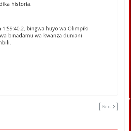
ika historia.
a 1:59:40.2, bingwa huyo wa Olimpiki
kuwa binadamu wa kwanza duniani
bili.
Next