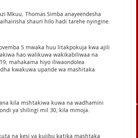
zi Mkuu, Thomas Simba anayeendesha
ihairisha shauri hilo hadi tarehe nyingine.
 Novemba 5 mwaka huu litakpokuja kwa ajili
itakiwa hao walikuwa wakikabiliwaa na
19, mahakama hiyo iliwaondolea
 fedha kwakuwa upande wa mashitaka
ana kila mshtakiwa kuwa na wadhamini
ndi ya shilingi mil 30, kila mmoja.
uta na kesi ya kujibu katika mashtaka