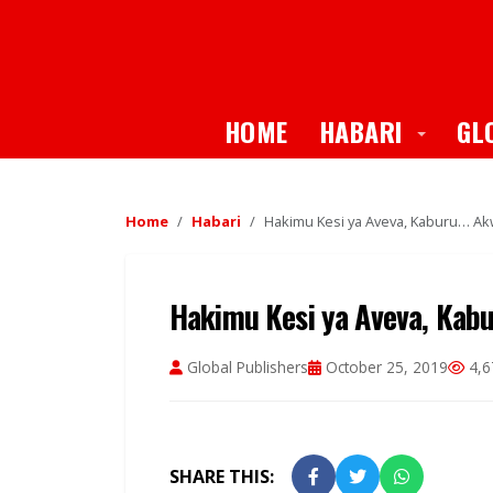
Toggle
HOME
HABARI
GL
Home
Habari
Hakimu Kesi ya Aveva, Kaburu… A
Hakimu Kesi ya Aveva, Ka
Global Publishers
October 25, 2019
4,6
SHARE THIS: