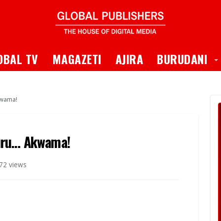
 Dropdown
T
OBAL TV
MAGAZETI
AJIRA
BURUDANI
kwama!
buru… Akwama!
72 views