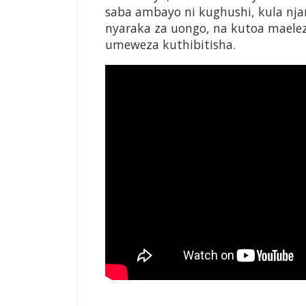
saba ambayo ni kughushi, kula n
nyaraka za uongo, na kutoa mael
umeweza kuthibitisha.