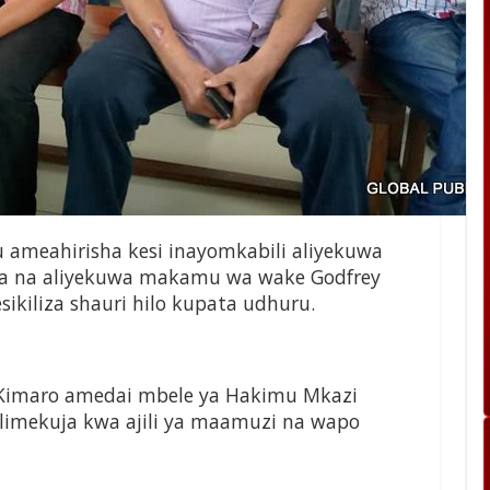
ameahirisha kesi inayomkabili aliyekuwa
va na aliyekuwa makamu wa wake Godfrey
kiliza shauri hilo kupata udhuru.
k Kimaro amedai mbele ya Hakimu Mkazi
 limekuja kwa ajili ya maamuzi na wapo