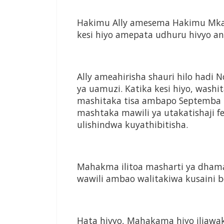
Hakimu Ally amesema Hakimu Mka
kesi hiyo amepata udhuru hivyo ana
Ally ameahirisha shauri hilo hadi
ya uamuzi. Katika kesi hiyo, wash
mashitaka tisa ambapo Septemba 
mashtaka mawili ya utakatishaji
ulishindwa kuyathibitisha.
Mahakma ilitoa masharti ya dham
wawili ambao walitakiwa kusaini bo
Hata hivyo, Mahakama hiyo iliawak