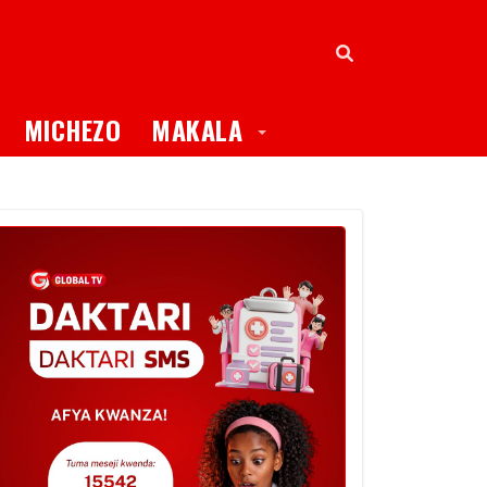
oggle Dropdown
Toggle Dropdown
MICHEZO
MAKALA