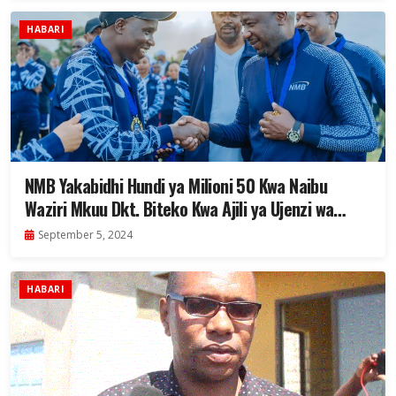
HABARI
NMB Yakabidhi Hundi ya Milioni 50 Kwa Naibu
Waziri Mkuu Dkt. Biteko Kwa Ajili ya Ujenzi wa
Shule ya Wavulana ya Bunge
September 5, 2024
HABARI