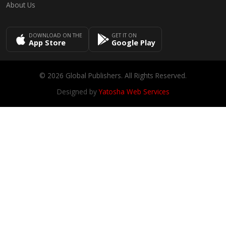
About Us
DOWNLOAD ON THE
GET IT ON
App Store
Google Play
© 2026 Global Publishers. All Rights Reserved.
Designed by
Yatosha Web Services