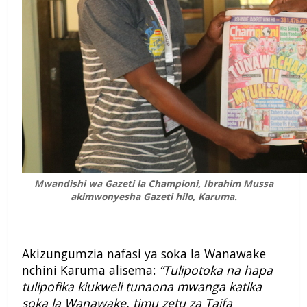
Mwandishi wa Gazeti la Championi, Ibrahim Mussa
akimwonyesha Gazeti hilo, Karuma.
Akizungumzia nafasi ya soka la Wanawake
nchini Karuma alisema:
“Tulipotoka na hapa
tulipofika kiukweli tunaona mwanga katika
soka la Wanawake, timu zetu za Taifa