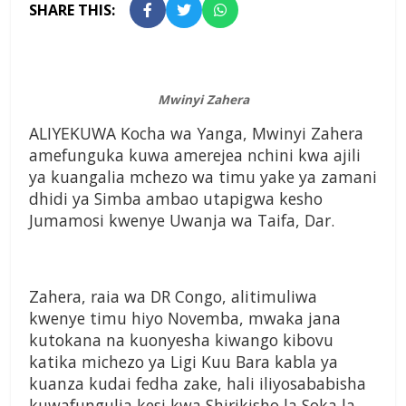
SHARE THIS:
Mwinyi Zahera
ALIYEKUWA Kocha wa Yanga, Mwinyi Zahera
amefunguka kuwa amerejea nchini kwa ajili
ya kuangalia mchezo wa timu yake ya zamani
dhidi ya Simba ambao utapigwa kesho
Jumamosi kwenye Uwanja wa Taifa, Dar.
Zahera, raia wa DR Congo, alitimuliwa
kwenye timu hiyo Novemba, mwaka jana
kutokana na kuonyesha kiwango kibovu
katika michezo ya Ligi Kuu Bara kabla ya
kuanza kudai fedha zake, hali iliyosababisha
kuwafungulia kesi kwa Shirikisho la Soka la