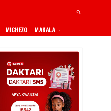
oggle Dropdown
Toggle Dropdown
MICHEZO
MAKALA