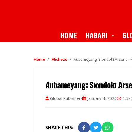
Toggle
HOME
HABARI
GL
Home
Michezo
Aubameyang: Siondoki Arsenal, 
Aubameyang: Siondoki Ars
Global Publishers
January 4, 2020
4,570
SHARE THIS: