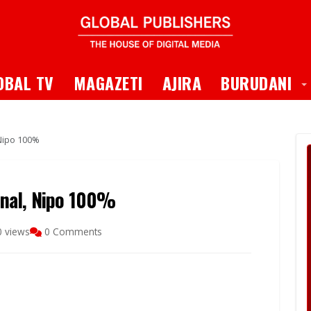
 Dropdown
T
OBAL TV
MAGAZETI
AJIRA
BURUDANI
Nipo 100%
enal, Nipo 100%
 views
0 Comments