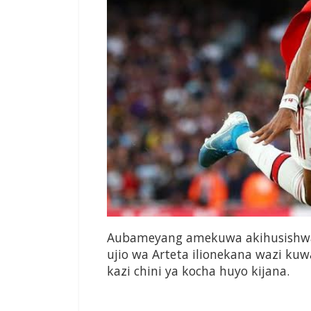
Aubameyang amekuwa akihusishwa 
ujio wa Arteta ilionekana wazi k
kazi chini ya kocha huyo kijana.