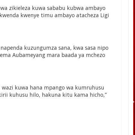
uwa zikieleza kuwa sababu kubwa ambayo
kwenda kwenye timu ambayo atacheza Ligi
vinapenda kuzungumza sana, kwa sasa nipo
alisema Aubameyang mara baada ya mchezo
eka wazi kuwa hana mpango wa kumruhusu
irii kuhusu hilo, hakuna kitu kama hicho,”