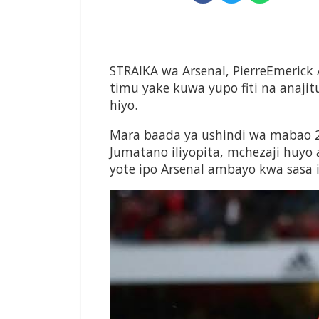
STRAIKA wa Arsenal, PierreEmeri
timu yake kuwa yupo fiti na anajit
hiyo.
Mara baada ya ushindi wa mabao 2
Jumatano iliyopita, mchezaji huyo 
yote ipo Arsenal ambayo kwa sasa i