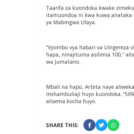
Taarifa za kuondoka kwake zimek
itamuondoa ni kwa kuwa anataka 
ya Mabingwa Ulaya.
“Vyombo vya habari va Uingereza 
hapa, ninajituma asilimia 100,” 
wa Jumatano.
Mbali na hapo, Arteta naye aliw
mshambuliaji huyo kuondoka. “Sifik
alisema kocha huyo.
SHARE THIS: