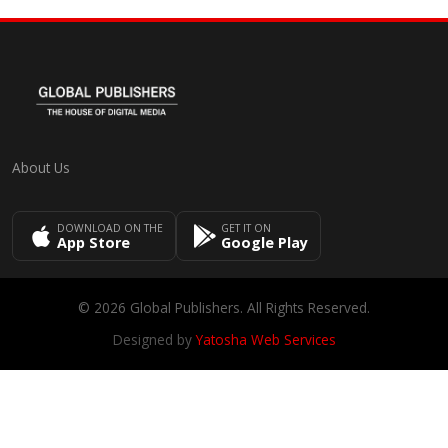
About Us
DOWNLOAD ON THE
GET IT ON
App Store
Google Play
© 2026 Global Publishers. All Rights Reserved.
Designed by
Yatosha Web Services