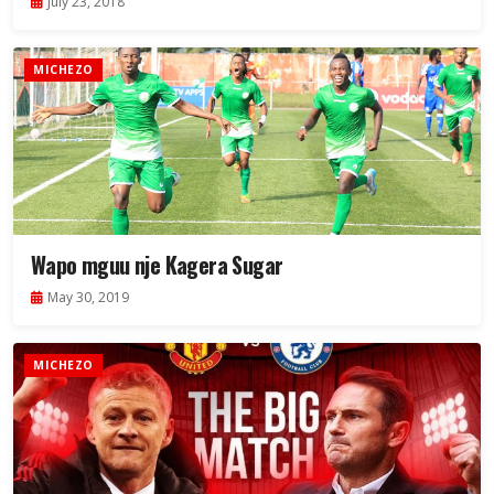
July 23, 2018
MICHEZO
Wapo mguu nje Kagera Sugar
May 30, 2019
MICHEZO