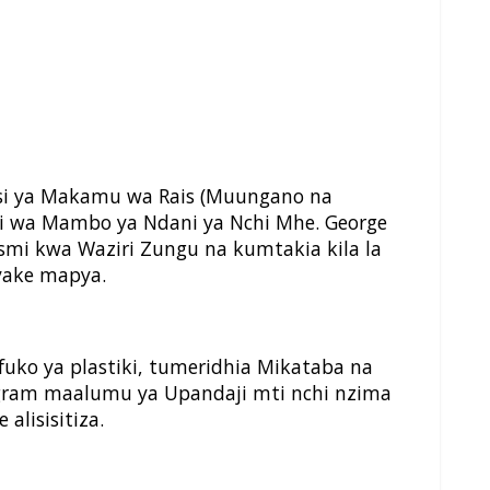
fisi ya Makamu wa Rais (Muungano na
ri wa Mambo ya Ndani ya Nchi Mhe. George
smi kwa Waziri Zungu na kumtakia kila la
yake mapya.
fuko ya plastiki, tumeridhia Mikataba na
rogram maalumu ya Upandaji mti nchi nzima
lisisitiza.