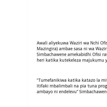
Awali aliyekuwa Waziri wa Nchi O
Mazingira) ambae sasa ni wa Wazi
Simbachawene amekabidhi Ofisi ra
heri katika kutekeleza majukumu 
“Tumefanikiwa katika katazo la mi
Itifaki mbalimbali na pia tuna p
ambayo ni endelevu” Simbachawene a