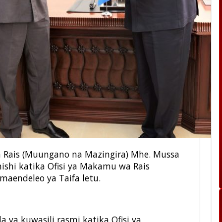
a Rais (Muungano na Mazingira) Mhe. Mussa
hi katika Ofisi ya Makamu wa Rais
maendeleo ya Taifa letu.
ya kuwasili rasmi katika Ofisi ya