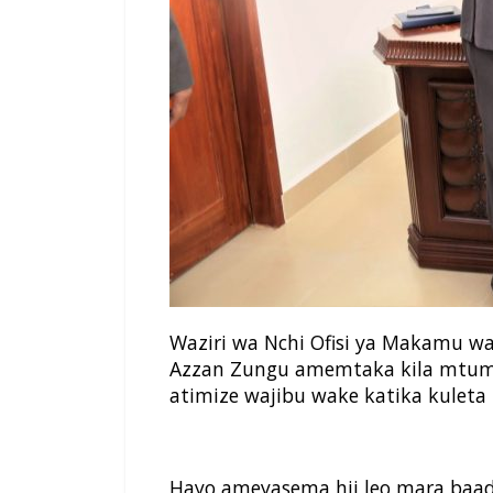
Waziri wa Nchi Ofisi ya Makamu w
Azzan Zungu amemtaka kila mtumis
atimize wajibu wake katika kuleta 
Hayo ameyasema hii leo mara baada 