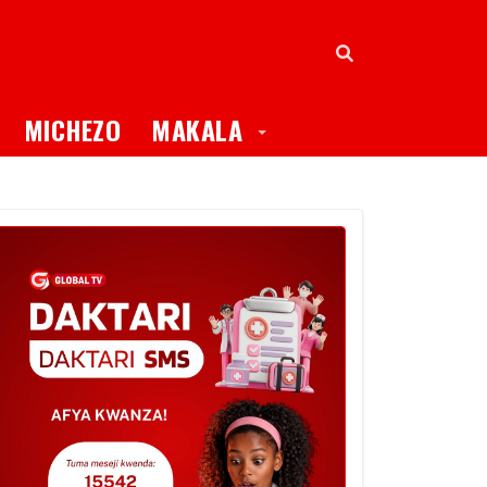
oggle Dropdown
Toggle Dropdown
MICHEZO
MAKALA