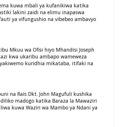
sema kuwa mbali ya kufanikiwa katika
stiki lakini zaidi na elimu inapaswa
auti ya vifungushio na vibebeo ambavyo
u Mkuu wa Ofisi hiyo Mhandisi Joseph
 kazi kwa ukaribu ambapo wameweza
akiwemo kuridhia mikataba, itifaki na
uni na Rais Dkt. John Magufuli kushika
diliko madogo katika Baraza la Mawaziri
liwa kuwa Waziri wa Mambo ya Ndani ya