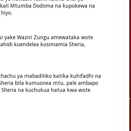
rikali Mtumba Dodoma na kupokewa na
hiyo.
si yake Waziri Zungu amewataka wote
uahidi kuendelea kusimamia Sheria,
hachu ya mabadiliko katika kuhifadhi na
Sheria bila kumuonea mtu, pale ambapo
 Sheria na kuchukua hatua kwa wote