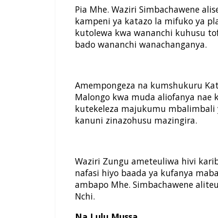
Pia Mhe. Waziri Simbachawene ali
kampeni ya katazo la mifuko ya pla
kutolewa kwa wananchi kuhusu tof
bado wananchi wanachanganya.
Amempongeza na kumshukuru Katib
Malongo kwa muda aliofanya nae
kutekeleza majukumu mbalimbali y
kanuni zinazohusu mazingira.
Waziri Zungu ameteuliwa hivi karib
nafasi hiyo baada ya kufanya maba
ambapo Mhe. Simbachawene aliteu
Nchi.
Na Lulu Mussa