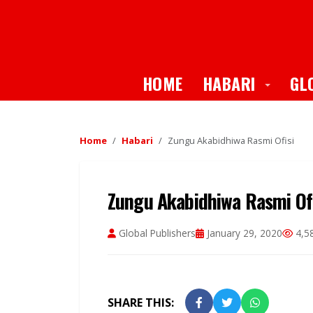
Toggle
HOME
HABARI
GL
Home
Habari
Zungu Akabidhiwa Rasmi Ofisi
Zungu Akabidhiwa Rasmi Ofi
Global Publishers
January 29, 2020
4,5
SHARE THIS: