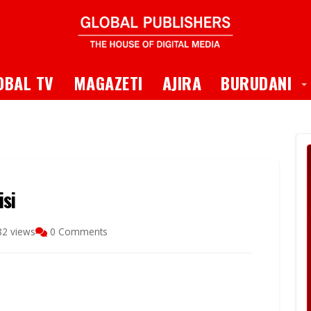
 Dropdown
T
OBAL TV
MAGAZETI
AJIRA
BURUDANI
si
82 views
0 Comments