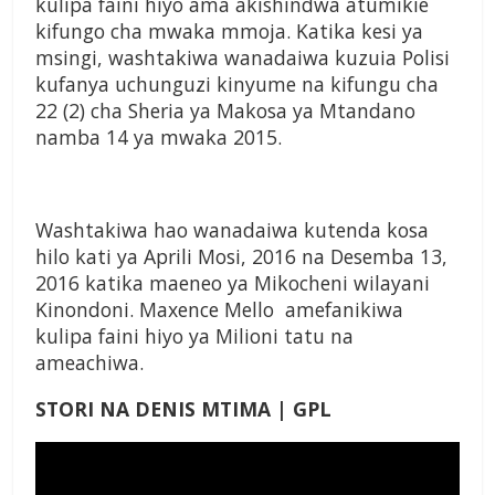
kulipa faini hiyo ama akishindwa atumikie
kifungo cha mwaka mmoja. Katika kesi ya
msingi, washtakiwa wanadaiwa kuzuia Polisi
kufanya uchunguzi kinyume na kifungu cha
22 (2) cha Sheria ya Makosa ya Mtandano
namba 14 ya mwaka 2015.
Washtakiwa hao wanadaiwa kutenda kosa
hilo kati ya Aprili Mosi, 2016 na Desemba 13,
2016 katika maeneo ya Mikocheni wilayani
Kinondoni. Maxence Mello amefanikiwa
kulipa faini hiyo ya Milioni tatu na
ameachiwa.
STORI NA DENIS MTIMA | GPL