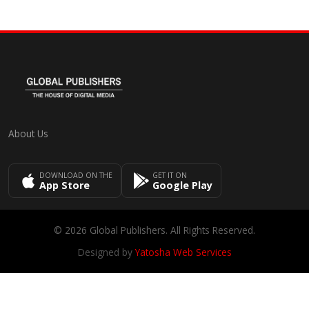
About Us
DOWNLOAD ON THE
GET IT ON
App Store
Google Play
© 2026 Global Publishers. All Rights Reserved.
Designed by
Yatosha Web Services