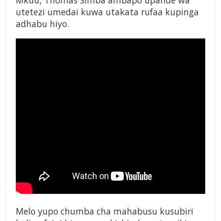
Mkuu, Thomas Simba ambapo upande wa
utetezi umedai kuwa utakata rufaa kupinga
adhabu hiyo.
Melo yupo chumba cha mahabusu kusubiri