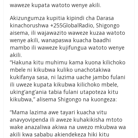
waweze kupata watoto wenye akili.
Akizungumza kupitia kipindi cha Darasa
kinachorushwa +255GlobalRadio, Shigongo
aisema, ili wajawazito waweze kuzaa watoto
wenye akili, wanapaswa kuacha baadhi
mambo ili waweze kujifungua watoto wenye
akili.
“Hakuna kitu muhimu kama kuona kilichoko
mbele ni kikubwa kuliko unachotakiwa
kukifanya sasa, ni lazima uache jambo fulani
ili uweze kupata kikubwa kilichoko mbele,
uking’ang’ania tabia fulani utapoteza kitu
kikubwa,” alisema Shigongo na kuongeza:
“Mama lazima awe tayari kuacha vitu
anavyovipenda ili aweze kuhakikisha mtoto
wake anazaliwa akiwa na uwezo mkubwa wa
akili kwa sababu akiendekeza hiki kitu