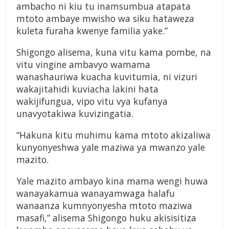
ambacho ni kiu tu inamsumbua atapata
mtoto ambaye mwisho wa siku hataweza
kuleta furaha kwenye familia yake.”
Shigongo alisema, kuna vitu kama pombe, na
vitu vingine ambavyo wamama
wanashauriwa kuacha kuvitumia, ni vizuri
wakajitahidi kuviacha lakini hata
wakijifungua, vipo vitu vya kufanya
unavyotakiwa kuvizingatia.
“Hakuna kitu muhimu kama mtoto akizaliwa
kunyonyeshwa yale maziwa ya mwanzo yale
mazito.
Yale mazito ambayo kina mama wengi huwa
wanayakamua wanayamwaga halafu
wanaanza kumnyonyesha mtoto maziwa
masafi,” alisema Shigongo huku akisisitiza