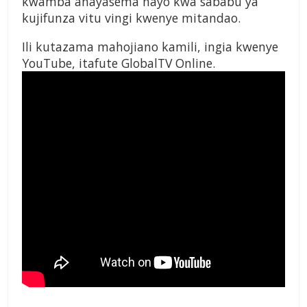
kwamba anayasema hayo kwa sababu ya
kujifunza vitu vingi kwenye mitandao.
Ili kutazama mahojiano kamili, ingia kwenye
YouTube, itafute GlobalTV Online.