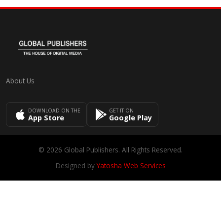
About Us
DOWNLOAD ON THE
GET IT ON
App Store
Google Play
© 2026 Global Publishers. All Rights Reserved.
Designed by
Yatosha Web Services