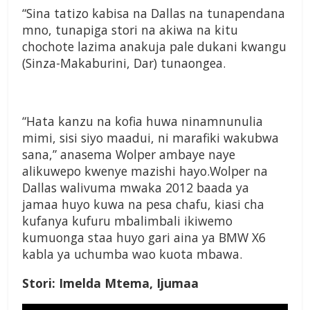
“Sina tatizo kabisa na Dallas na tunapendana
mno, tunapiga stori na akiwa na kitu
chochote lazima anakuja pale dukani kwangu
(Sinza-Makaburini, Dar) tunaongea.
“Hata kanzu na kofia huwa ninamnunulia
mimi, sisi siyo maadui, ni marafiki wakubwa
sana,” anasema Wolper ambaye naye
alikuwepo kwenye mazishi hayo.Wolper na
Dallas walivuma mwaka 2012 baada ya
jamaa huyo kuwa na pesa chafu, kiasi cha
kufanya kufuru mbalimbali ikiwemo
kumuonga staa huyo gari aina ya BMW X6
kabla ya uchumba wao kuota mbawa.
Stori: Imelda Mtema, Ijumaa