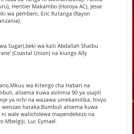
uru), Heritier Makambo (Horoya AC), Jesse
ki wa pembeni, Eric Rutanga (Rayon
anzania).
a Sugar),beki wa kati Abdallah Shaibu
rane’ (Coastal Union) na kiungo Ally
no,Mkuu wa Kitengo cha Habari na
uli, alisema kuwa asilimia 90 ya usajili
nje ya nchi na wazawa umekamilika, hivyo
a wenzao haraka.Bumbuli alisema kuwa
, ni wale waliotolewa mapendekezo na
 Mbelgiji, Luc Eymael.