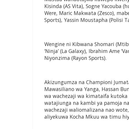
Kisinda (AS Vita), Sogne Yacouba (h
Were, Maric Makwata (Zesco), mabe
Sports), Yassin Moustapha (Polisi T
Wengine ni Kibwana Shomari (Mtibw
‘Ninja’ (La Galaxy), Ibrahim Ame ‘Va
Niyonzima (Rayon Sports).
Akizungumza na Championi Jumata
Mawasiliano wa Yanga, Hassan Bumb
wa wachezaji wa kimataifa kutoka 
watajiunga na kambi ya pamoja n
wachezaji waliomalizana nao wote
aliyekuwa Kocha Mkuu wa timu hiyo