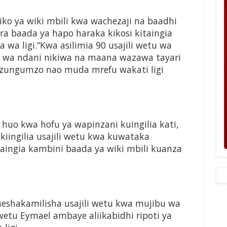
 ya wiki mbili kwa wachezaji na baadhi
ra baada ya hapo haraka kikosi kitaingia
wa ligi.“Kwa asilimia 90 usajili wetu wa
na wa ndani nikiwa na maana wazawa tayari
azungumzo nao muda mrefu wakati ligi
li huo kwa hofu ya wapinzani kuingilia kati,
ingilia usajili wetu kwa kuwataka
taingia kambini baada ya wiki mbili kuanza
eshakamilisha usajili wetu kwa mujibu wa
etu Eymael ambaye aliikabidhi ripoti ya