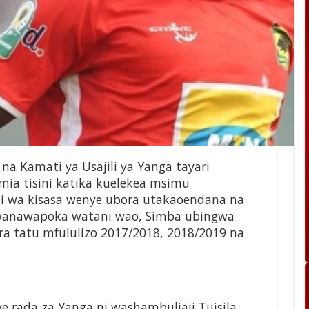
a Kamati ya Usajili ya Yanga tayari
imia tisini katika kuelekea msimu
li wa kisasa wenye ubora utakaoendana na
a wanawapoka watani wao, Simba ubingwa
a tatu mfululizo 2017/2018, 2018/2019 na
rada za Yanga ni washambuliaji Tuisila