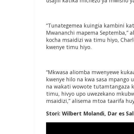
usajili katika michezo ya mwisho ya 
“Tunategemea kuingia kambini kati
Mwananchi mapema Septemba,” al
kocha msaidizi wa timu hiyo, Cha
kwenye timu hiyo.
“Mkwasa aliomba mwenyewe kukaa 
kwenye hilo na kwa sasa mpango u
na wakati wowote tutamtangaza ko
timu, hivyo upo uwezekano mkubwa
msaidizi,” alisema mtoa taarifa hu
Stori: Wilbert Molandi, Dar es S