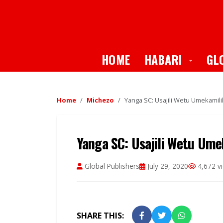
Toggle
HOME
HABARI
GL
Home
Michezo
Yanga SC: Usajili Wetu Umekamili
Yanga SC: Usajili Wetu Ume
Global Publishers
July 29, 2020
4,672 v
SHARE THIS: