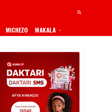
oggle Dropdown
Toggle Dropdown
MICHEZO
MAKALA