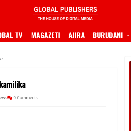
 Dropdown
T
OBAL TV
MAGAZETI
AJIRA
BURUDANI
ka
kamilika
iews
0 Comments