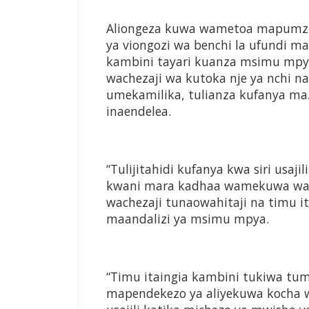
Aliongeza kuwa wametoa mapumziko
ya viongozi wa benchi la ufundi ma
kambini tayari kuanza msimu mpya 
wachezaji wa kutoka nje ya nchi 
umekamilika, tulianza kufanya m
inaendelea.
“Tulijitahidi kufanya kwa siri usaji
kwani mara kadhaa wamekuwa waki
wachezaji tunaowahitaji na timu i
maandalizi ya msimu mpya.
“Timu itaingia kambini tukiwa tum
mapendekezo ya aliyekuwa kocha w