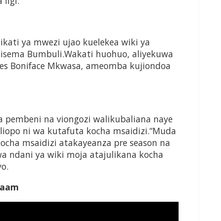
ligi.
kati ya mwezi ujao kuelekea wiki ya
isema Bumbuli.Wakati huohuo, aliyekuwa
rles Boniface Mkwasa, ameomba kujiondoa
pembeni na viongozi walikubaliana naye
liopo ni wa kutafuta kocha msaidizi.“Muda
cha msaidizi atakayeanza pre season na
 ndani ya wiki moja atajulikana kocha
yo.
alaam