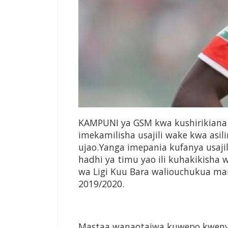
KAMPUNI ya GSM kwa kushirikiana n
imekamilisha usajili wake kwa asil
ujao.Yanga imepania kufanya usaji
hadhi ya timu yao ili kuhakikish
wa Ligi Kuu Bara waliouchukua mar
2019/2020.
Mastaa wanaotajwa kuwepo kwenye 