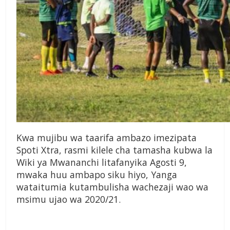
Kwa mujibu wa taarifa ambazo imezipata
Spoti Xtra, rasmi kilele cha tamasha kubwa la
Wiki ya Mwananchi litafanyika Agosti 9,
mwaka huu ambapo siku hiyo, Yanga
wataitumia kutambulisha wachezaji wao wa
msimu ujao wa 2020/21.