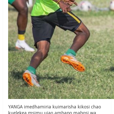
YANGA imedhamiria kuimarisha kikosi chao
kuelekea msimu ujao ambapo mabosi wa