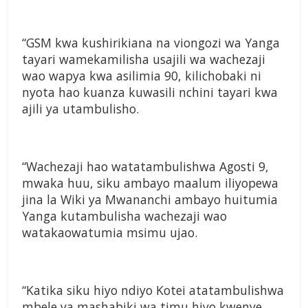
“GSM kwa kushirikiana na viongozi wa Yanga
tayari wamekamilisha usajili wa wachezaji
wao wapya kwa asilimia 90, kilichobaki ni
nyota hao kuanza kuwasili nchini tayari kwa
ajili ya utambulisho.
“Wachezaji hao watatambulishwa Agosti 9,
mwaka huu, siku ambayo maalum iliyopewa
jina la Wiki ya Mwananchi ambayo huitumia
Yanga kutambulisha wachezaji wao
watakaowatumia msimu ujao.
“Katika siku hiyo ndiyo Kotei atatambulishwa
mbele ya mashabiki wa timu hiyo kwenye