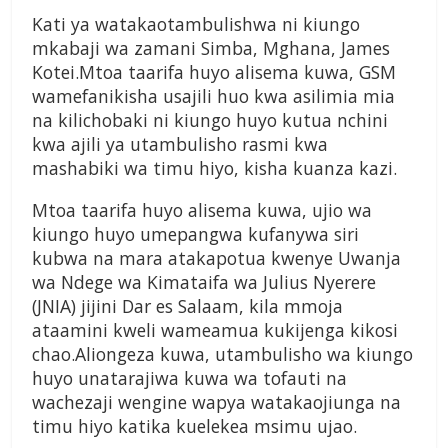
Kati ya watakaotambulishwa ni kiungo
mkabaji wa zamani Simba, Mghana, James
Kotei.Mtoa taarifa huyo alisema kuwa, GSM
wamefanikisha usajili huo kwa asilimia mia
na kilichobaki ni kiungo huyo kutua nchini
kwa ajili ya utambulisho rasmi kwa
mashabiki wa timu hiyo, kisha kuanza kazi.
Mtoa taarifa huyo alisema kuwa, ujio wa
kiungo huyo umepangwa kufanywa siri
kubwa na mara atakapotua kwenye Uwanja
wa Ndege wa Kimataifa wa Julius Nyerere
(JNIA) jijini Dar es Salaam, kila mmoja
ataamini kweli wameamua kukijenga kikosi
chao.Aliongeza kuwa, utambulisho wa kiungo
huyo unatarajiwa kuwa wa tofauti na
wachezaji wengine wapya watakaojiunga na
timu hiyo katika kuelekea msimu ujao.