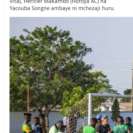
Vita), Heritier Makambo (Horoya AC) na
Yacouba Songne ambaye ni mchezaji huru.