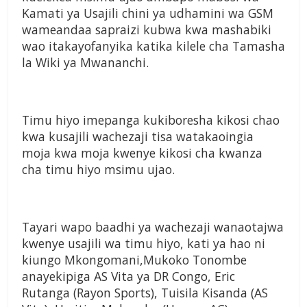
Kamati ya Usajili chini ya udhamini wa GSM
wameandaa sapraizi kubwa kwa mashabiki
wao itakayofanyika katika kilele cha Tamasha
la Wiki ya Mwananchi.
Timu hiyo imepanga kukiboresha kikosi chao
kwa kusajili wachezaji tisa watakaoingia
moja kwa moja kwenye kikosi cha kwanza
cha timu hiyo msimu ujao.
Tayari wapo baadhi ya wachezaji wanaotajwa
kwenye usajili wa timu hiyo, kati ya hao ni
kiungo Mkongomani,Mukoko Tonombe
anayekipiga AS Vita ya DR Congo, Eric
Rutanga (Rayon Sports), Tuisila Kisanda (AS