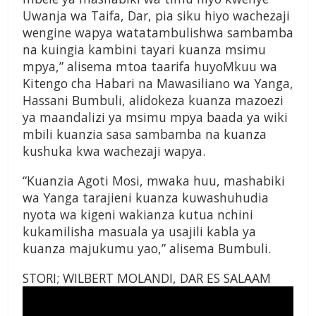
Uwanja wa Taifa, Dar, pia siku hiyo wachezaji
wengine wapya watatambulishwa sambamba
na kuingia kambini tayari kuanza msimu
mpya,” alisema mtoa taarifa huyoMkuu wa
Kitengo cha Habari na Mawasiliano wa Yanga,
Hassani Bumbuli, alidokeza kuanza mazoezi
ya maandalizi ya msimu mpya baada ya wiki
mbili kuanzia sasa sambamba na kuanza
kushuka kwa wachezaji wapya.
“Kuanzia Agoti Mosi, mwaka huu, mashabiki
wa Yanga tarajieni kuanza kuwashuhudia
nyota wa kigeni wakianza kutua nchini
kukamilisha masuala ya usajili kabla ya
kuanza majukumu yao,” alisema Bumbuli.
STORI; WILBERT MOLANDI, DAR ES SALAAM