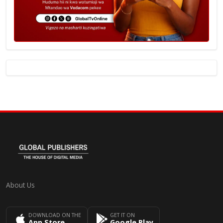
About Us
DOWNLOAD ON THE
GET IT ON
App Store
Google Play