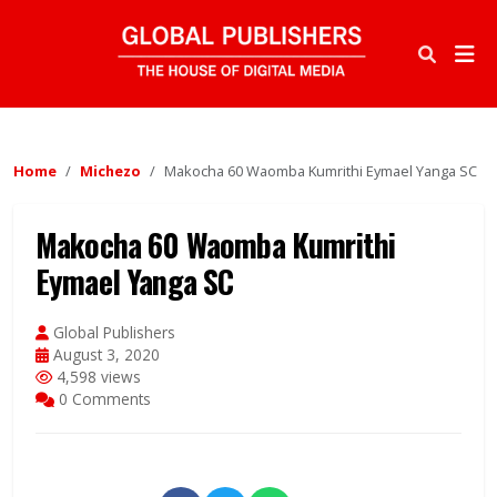
Home
Michezo
Makocha 60 Waomba Kumrithi Eymael Yanga SC
Makocha 60 Waomba Kumrithi
Eymael Yanga SC
Global Publishers
August 3, 2020
4,598 views
0 Comments