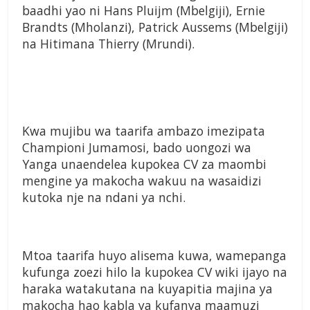
baadhi yao ni Hans Pluijm (Mbelgiji), Ernie
Brandts (Mholanzi), Patrick Aussems (Mbelgiji)
na Hitimana Thierry (Mrundi).
Kwa mujibu wa taarifa ambazo imezipata
Championi Jumamosi, bado uongozi wa
Yanga unaendelea kupokea CV za maombi
mengine ya makocha wakuu na wasaidizi
kutoka nje na ndani ya nchi.
Mtoa taarifa huyo alisema kuwa, wamepanga
kufunga zoezi hilo la kupokea CV wiki ijayo na
haraka watakutana na kuyapitia majina ya
makocha hao kabla ya kufanya maamuzi