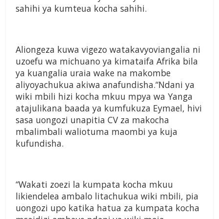
sahihi ya kumteua kocha sahihi.
Aliongeza kuwa vigezo watakavyoviangalia ni
uzoefu wa michuano ya kimataifa Afrika bila
ya kuangalia uraia wake na makombe
aliyoyachukua akiwa anafundisha.“Ndani ya
wiki mbili hizi kocha mkuu mpya wa Yanga
atajulikana baada ya kumfukuza Eymael, hivi
sasa uongozi unapitia CV za makocha
mbalimbali waliotuma maombi ya kuja
kufundisha.
“Wakati zoezi la kumpata kocha mkuu
likiendelea ambalo litachukua wiki mbili, pia
uongozi upo katika hatua za kumpata kocha