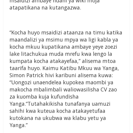
msaidizi ambaye ndani ya wiki moja
atapatikana na kutangazwa.
“Kocha huyo msaidizi ataanza na timu katika
maandalizi ya msimu mpya wa ligi kabla ya
kocha mkuu kupatikana ambaye yeye zoezi
lake litachukua muda mrefu kwa lengo la
kumpata kocha atakayefaa,” alisema mtoa
taarifa huyo. Kaimu Katibu Mkuu wa Yanga,
Simon Patrick hivi karibuni alisema kuwa:
“Uongozi unaendelea kupokea maombi ya
makocha mbalimbali waliowasilisha CV zao
za kuomba kuja kufundisha
Yanga.“Tutahakikisha tunafanya uamuzi
sahihi kwa kuteua kocha atakayetufaa
kutokana na ukubwa wa klabu yetu ya
Yanga.”