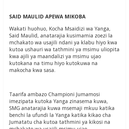
SAID MAULID APEWA MIKOBA
Wakati huohuo, Kocha Msaidizi wa Yanga,
Said Maulid, anatarajia kusimamia zoezi la
mchakato wa usajili ndani ya klabu hiyo kwa
kutoa ushauri wa tathmini ya msimu uliopita
kwa ajili ya maandalizi ya msimu ujao
kutokana na timu hiyo kutokuwa na
makocha kwa sasa.
Taarifa ambazo Championi Jumamosi
imezipata kutoka Yanga zinasema kuwa,
SMG anatarajia kuwa msemaji mkuu katika
benchi la ufundi la Yanga katika kikao cha
Jumatatu cha kutoa tathmini ya kikosi na
mchakato wa usajili msimu ujao.