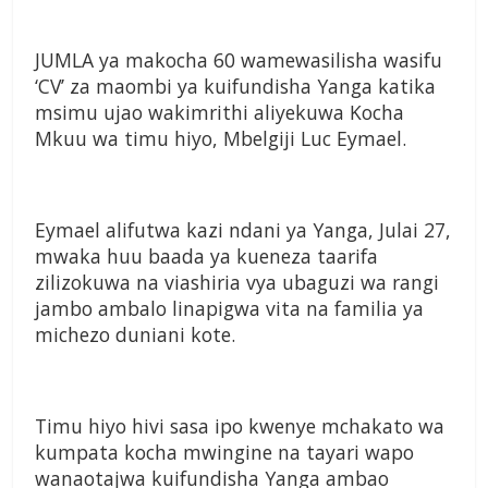
JUMLA ya makocha 60 wamewasilisha wasifu
‘CV’ za maombi ya kuifundisha Yanga katika
msimu ujao wakimrithi aliyekuwa Kocha
Mkuu wa timu hiyo, Mbelgiji Luc Eymael.
Eymael alifutwa kazi ndani ya Yanga, Julai 27,
mwaka huu baada ya kueneza taarifa
zilizokuwa na viashiria vya ubaguzi wa rangi
jambo ambalo linapigwa vita na familia ya
michezo duniani kote.
Timu hiyo hivi sasa ipo kwenye mchakato wa
kumpata kocha mwingine na tayari wapo
wanaotajwa kuifundisha Yanga ambao