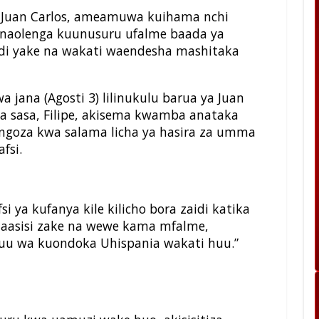
Juan Carlos, ameamuwa kuihama nchi
unaolenga kuunusuru ufalme baada ya
di yake na wakati waendesha mashitaka
wa jana (Agosti 3) lilinukulu barua ya Juan
 sasa, Filipe, akisema kwamba anataka
oza kwa salama licha ya hasira za umma
fsi.
 ya kufanya kile kilicho bora zaidi katika
aasisi zake na wewe kama mfalme,
u wa kuondoka Uhispania wakati huu.”