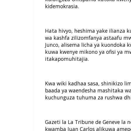
kidemokrasia.
Hata hivyo, heshima yake ilianza
wa kashfa zilizomfanya astaafu mw
Junco, alisema licha ya kuondoka
kuwa kwenye mikono ya ofisi ya
itakapomuhitajia.
Kwa wiki kadhaa sasa, shinikizo l
baada ya waendesha mashitaka wa 
kuchunguza tuhuma za rushwa dhi
Gazeti la La Tribune de Geneve la 
kwamba Juan Carlos alikuwa amepo