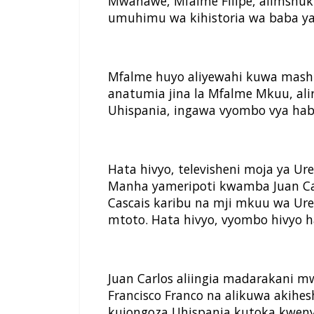
Mwanawe, Mfalme Filipe, alimshuk
umuhimu wa kihistoria wa baba ya
Mfalme huyo aliyewahi kuwa mash
anatumia jina la Mfalme Mkuu, al
Uhispania, ingawa vyombo vya hab
Hata hivyo, televisheni moja ya Ure
Manha yameripoti kwamba Juan Car
Cascais karibu na mji mkuu wa Ure
mtoto. Hata hivyo, vyombo hivyo h
Juan Carlos aliingia madarakani mw
Francisco Franco na alikuwa akihe
kuiongoza Uhispania kutoka kweny