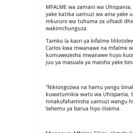
MFALME wa zamani wa Uhispania, 
yake katika uamuzi wa aina yake 
mkururo wa tuhuma za ufisadi dhi
wakimchunguza.
Tamko la kasri ya kifalme lililotole
Carlos kwa mwanawe na mfalme wa
kumuwezesha mwanawe huyo kuong
juu ya masuala ya maisha yake bina
“Nikiongozwa na hamu yangu binafsi
kuwatumikia watu wa Uhispania, t
ninakufahamisha uamuzi wangu hu
Sehemu ya barua hiyo ilisema.