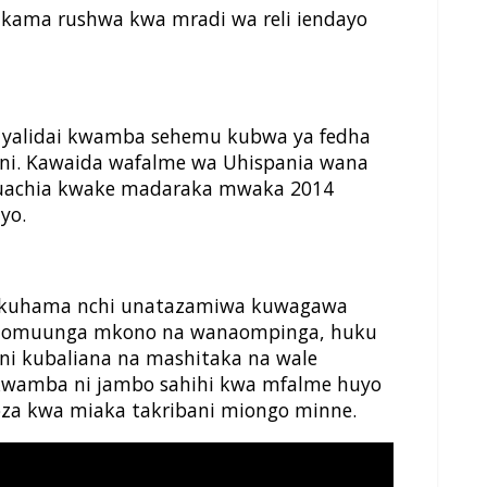
 kama rushwa kwa mradi wa reli iendayo
e yalidai kwamba sehemu kubwa ya fedha
ni. Kawaida wafalme wa Uhispania wana
 kuachia kwake madaraka mwaka 2014
yo.
a kuhama nchi unatazamiwa kuwagawa
anaomuunga mkono na wanaompinga, huku
ni kubaliana na mashitaka na wale
amba ni jambo sahihi kwa mfalme huyo
za kwa miaka takribani miongo minne.