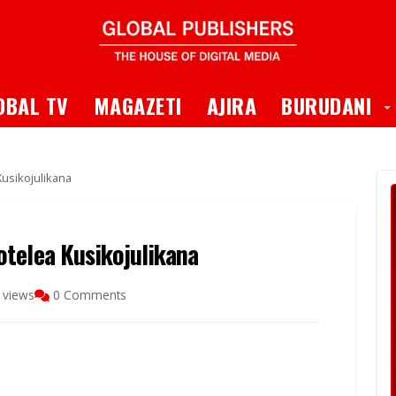
 Dropdown
T
OBAL TV
MAGAZETI
AJIRA
BURUDANI
usikojulikana
telea Kusikojulikana
 views
0 Comments