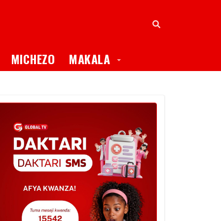
oggle Dropdown
Toggle Dropdown
MICHEZO
MAKALA