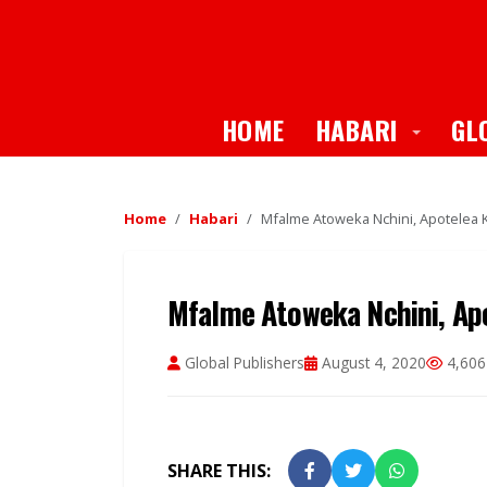
Toggle
HOME
HABARI
GL
Home
Habari
Mfalme Atoweka Nchini, Apotelea K
Mfalme Atoweka Nchini, Apo
Global Publishers
August 4, 2020
4,606
SHARE THIS: