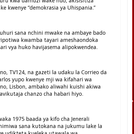
uru kwa uamuzi wake huo, akisisitiza
ke kwenye “demokrasia ya Uhispania.”
uhuri sana nchini mwake na ambaye bado
iripotiwa kwamba tayari ameshaondoka
ari vya huko havijasema alipokwendea.
no, TV124, na gazeti la udaku la Corrieo da
los yupo kwenye mji wa kifahari wa
no, Lisbon, ambako aliwahi kuishi akiwa
avikutaja chanzo cha habari hiyo.
aka 1975 baada ya kifo cha Jenerali
shimiwa sana kutokana na jukumu lake la
e udikteta kueleka utawala wa