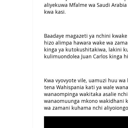
aliyekuwa Mfalme wa Saudi Arabia
kwa kasi.
Baadaye magazeti ya nchini kwak
hizo alimpa hawara wake wa zama
kinga ya kutokushitakiwa, lakini
kulimuondolea Juan Carlos kinga hi
Kwa vyovyote vile, uamuzi huu w
tena Wahispania kati ya wale w
wanaompinga wakitaka asalie nchi
wanaomuunga mkono wakidhani kw
wa zamani kuhama nchi aliyoiongo