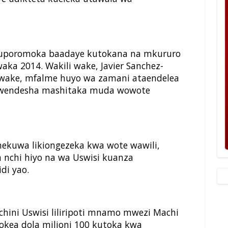
 kuporomoka baadaye kutokana na mkururo
aka 2014. Wakili wake, Javier Sanchez-
 kwake, mfalme huyo wa zamani ataendelea
 mwendesha mashitaka muda wowote
imekuwa likiongezeka kwa wote wawili,
nchi hiyo na wa Uswisi kuanza
di yao.
nchini Uswisi liliripoti mnamo mwezi Machi
kea dola milioni 100 kutoka kwa