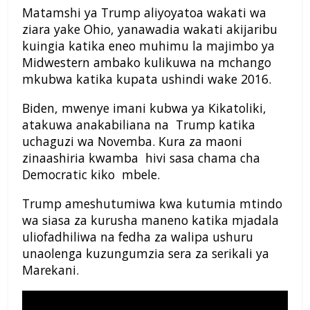
Matamshi ya Trump aliyoyatoa wakati wa
ziara yake Ohio, yanawadia wakati akijaribu
kuingia katika eneo muhimu la majimbo ya
Midwestern ambako kulikuwa na mchango
mkubwa katika kupata ushindi wake 2016.
Biden, mwenye imani kubwa ya Kikatoliki,
atakuwa anakabiliana na Trump katika
uchaguzi wa Novemba. Kura za maoni
zinaashiria kwamba hivi sasa chama cha
Democratic kiko mbele.
Trump ameshutumiwa kwa kutumia mtindo
wa siasa za kurusha maneno katika mjadala
uliofadhiliwa na fedha za walipa ushuru
unaolenga kuzungumzia sera za serikali ya
Marekani.