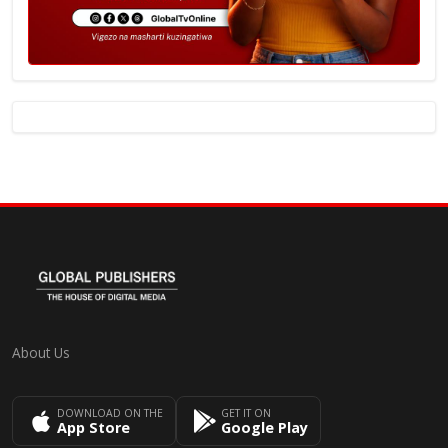
About Us
DOWNLOAD ON THE
GET IT ON
App Store
Google Play