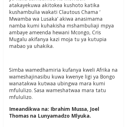
atakayekuwa akitokea kushoto katika
kushambulia wakati Clautous Chama ‘
Mwamba wa Lusaka’ akiwa anasimama
namba kumi kuhakisha mshambuliaji mpya
ambaye ameenda hewani Mcongo, Cris
Mugalu akifanya kazi moja tu ya kutupia
mabao ya uhakika.
Simba wamedhamiria kufanya kweli Afrika na
wameshajinasibu kuwa kwenye ligi ya Bongo
wanatakwa kutwaa ubingwa mara kumi
mfululizo. Sasa wameshatwaa mara tatu
mfululizo.
Imeandikwa na: Ibrahim Mussa, Joel
Thomas na Lunyamadzo Mlyuka.