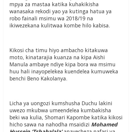
mpya za mastaa katika kuhakikisha
wanasaka rekodi yao ya kutinga hatua ya
robo fainali msimu wa 2018/19 na
ikiwezekana kulitwaa kombe hilo kabisa.
Kikosi cha timu hiyo ambacho kitakuwa
moto, kinatarajia kuanza na kipa Aishi
Manula ambaye ndiye kipa bora wa msimu
huu hali inayopelekea kuendelea kumuweka
benchi Beno Kakolanya.
Licha ya uongozi kumshusha Duchu lakini
uwezo mkubwa umeendelea kumbakisha
beki wa kulia, Shomari Kapombe katika kikosi
hicho sawa na nahodha msaidizi
Mohamed
Hussein ‘Tshabalala’
anayecheza nafasi ya