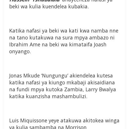
beki wa kulia kuendelea kubakia.
Katika nafasi ya beki wa kati kwa namba nne
na tano kutakuwa na sura mpya ambazo ni
Ibrahim Ame na beki wa kimataifa Joash
onyango.
Jonas Mkude ‘Nungungu’ akiendelea kutesa
katika nafasi ya kiungo mkabaji akisaidiana
na fundi mpya kutoka Zambia, Larry Bwalya
katika kuanzisha mashambulizi.
Luis Miquissone yeye atakuwa akitokea winga
ya kulia sambamba na Morrison