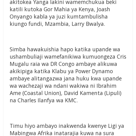
akitokea Yanga lakini wamemchukua beki
katili kutoka Gor Mahia ya Kenya, Joash
Onyango kabla ya juzi kumtambulisha
kiungo fundi, Mzambia, Larry Bwalya.
Simba hawakuishia hapo katika upande wa
ushambuliaji wamefanikiwa kumuongeza Cris
Mugalu raia wa DR Congo ambaye alikuwa
akikipiga katika Klabu ya Power Dynamo
ambaye alitangazwa jana huku kwa upande
wa wachezaji wa ndani wakiwa ni Ibrahim
Ame (Coastal Union), David Kamenta (Lipuli)
na Charles Ilanfya wa KMC.
Timu hiyo ambayo inakwenda kwenye Ligi ya
Mabingwa Afrika inatarajia kuwa na sura