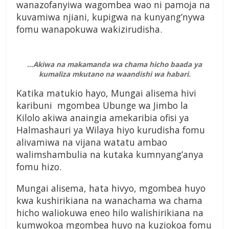
wanazofanyiwa wagombea wao ni pamoja na
kuvamiwa njiani, kupigwa na kunyang’nywa
fomu wanapokuwa wakizirudisha.
…Akiwa na makamanda wa chama hicho baada ya
kumaliza mkutano na waandishi wa habari.
Katika matukio hayo, Mungai alisema hivi
karibuni mgombea Ubunge wa Jimbo la
Kilolo akiwa anaingia amekaribia ofisi ya
Halmashauri ya Wilaya hiyo kurudisha fomu
alivamiwa na vijana watatu ambao
walimshambulia na kutaka kumnyang’anya
fomu hizo.
Mungai alisema, hata hivyo, mgombea huyo
kwa kushirikiana na wanachama wa chama
hicho waliokuwa eneo hilo walishirikiana na
kumwokoa mgombea huyo na kuziokoa fomu