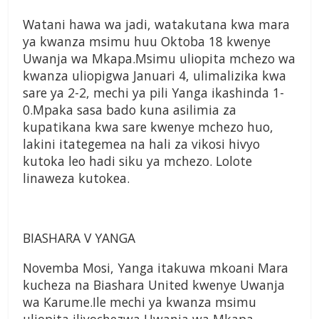
Watani hawa wa jadi, watakutana kwa mara
ya kwanza msimu huu Oktoba 18 kwenye
Uwanja wa Mkapa.Msimu uliopita mchezo wa
kwanza uliopigwa Januari 4, ulimalizika kwa
sare ya 2-2, mechi ya pili Yanga ikashinda 1-
0.Mpaka sasa bado kuna asilimia za
kupatikana kwa sare kwenye mchezo huo,
lakini itategemea na hali za vikosi hivyo
kutoka leo hadi siku ya mchezo. Lolote
linaweza kutokea.
BIASHARA V YANGA
Novemba Mosi, Yanga itakuwa mkoani Mara
kucheza na Biashara United kwenye Uwanja
wa Karume.Ile mechi ya kwanza msimu