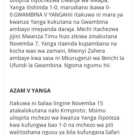
uliopita iliyochezwa Uwanja wa Mkapa,
Yanga ilishinda 1-0, marudiano ikawa 0-
0.GWAMBINA V YANGAHii itakuwa ni mara ya
kwanza Yanga kukutana na Gwambina
ambayo imepanda daraja. Mechi itachezwa
jijini Mwanza.Timu hizo zikiwa zinakutana
Novemba 7, Yanga itaenda kupambana na
kocha wao wa zamani, Mwinyi Zahera
ambaye kwa sasa ni Mkurugenzi wa Benchi la
Ufundi la Gwambina. Ngoma ngumu hii.
AZAM V YANGA
Itakuwa ni balaa lingine Novemba 15
atakalokutana nalo Krmprotic. Msimu
uliopita mchezo wa kwanza Yanga ilipoteza
kwa kufungwa bao 1-0 na mchezo wa pili
walitoshana nguvu ya bila kufungana.Safari