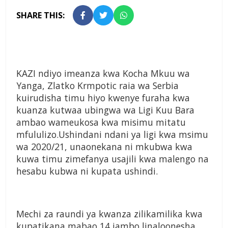
SHARE THIS:
KAZI ndiyo imeanza kwa Kocha Mkuu wa
Yanga, Zlatko Krmpotic raia wa Serbia
kuirudisha timu hiyo kwenye furaha kwa
kuanza kutwaa ubingwa wa Ligi Kuu Bara
ambao wameukosa kwa misimu mitatu
mfululizo.Ushindani ndani ya ligi kwa msimu
wa 2020/21, unaonekana ni mkubwa kwa
kuwa timu zimefanya usajili kwa malengo na
hesabu kubwa ni kupata ushindi.
Mechi za raundi ya kwanza zilikamilika kwa
kupatikana mabao 14 jambo linaloonesha