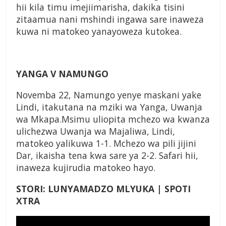
hii kila timu imejiimarisha, dakika tisini
zitaamua nani mshindi ingawa sare inaweza
kuwa ni matokeo yanayoweza kutokea.
YANGA V NAMUNGO
Novemba 22, Namungo yenye maskani yake
Lindi, itakutana na mziki wa Yanga, Uwanja
wa Mkapa.Msimu uliopita mchezo wa kwanza
ulichezwa Uwanja wa Majaliwa, Lindi,
matokeo yalikuwa 1-1. Mchezo wa pili jijini
Dar, ikaisha tena kwa sare ya 2-2. Safari hii,
inaweza kujirudia matokeo hayo.
STORI: LUNYAMADZO MLYUKA | SPOTI
XTRA