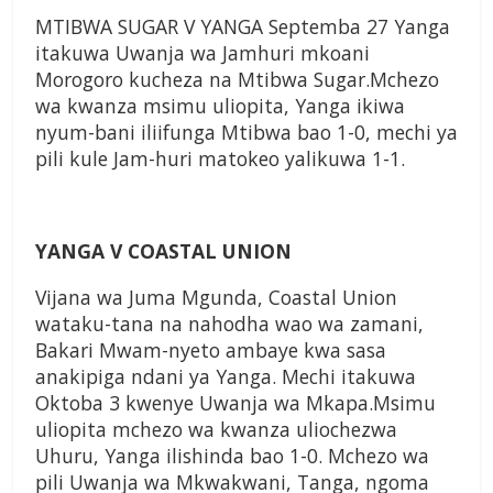
MTIBWA SUGAR V YANGA Septemba 27 Yanga
itakuwa Uwanja wa Jamhuri mkoani
Morogoro kucheza na Mtibwa Sugar.Mchezo
wa kwanza msimu uliopita, Yanga ikiwa
nyum-bani iliifunga Mtibwa bao 1-0, mechi ya
pili kule Jam-huri matokeo yalikuwa 1-1.
YANGA V COASTAL UNION
Vijana wa Juma Mgunda, Coastal Union
wataku-tana na nahodha wao wa zamani,
Bakari Mwam-nyeto ambaye kwa sasa
anakipiga ndani ya Yanga. Mechi itakuwa
Oktoba 3 kwenye Uwanja wa Mkapa.Msimu
uliopita mchezo wa kwanza uliochezwa
Uhuru, Yanga ilishinda bao 1-0. Mchezo wa
pili Uwanja wa Mkwakwani, Tanga, ngoma