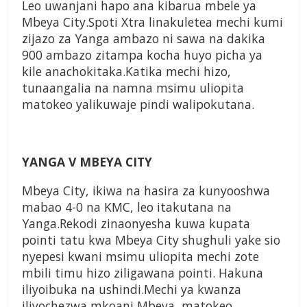
Leo uwanjani hapo ana kibarua mbele ya
Mbeya City.Spoti Xtra linakuletea mechi kumi
zijazo za Yanga ambazo ni sawa na dakika
900 ambazo zitampa kocha huyo picha ya
kile anachokitaka.Katika mechi hizo,
tunaangalia na namna msimu uliopita
matokeo yalikuwaje pindi walipokutana.
YANGA V MBEYA CITY
Mbeya City, ikiwa na hasira za kunyooshwa
mabao 4-0 na KMC, leo itakutana na
Yanga.Rekodi zinaonyesha kuwa kupata
pointi tatu kwa Mbeya City shughuli yake sio
nyepesi kwani msimu uliopita mechi zote
mbili timu hizo ziligawana pointi. Hakuna
iliyoibuka na ushindi.Mechi ya kwanza
iliyochezwa mkoani Mbeya, matokeo