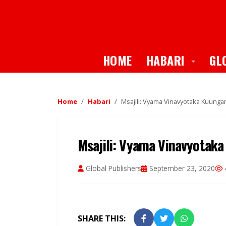
Toggle
HOME
HABARI
GL
Home
Habari
Msajili: Vyama Vinavyotaka Kuung
Msajili: Vyama Vinavyotak
Global Publishers
September 23, 2020
SHARE THIS: