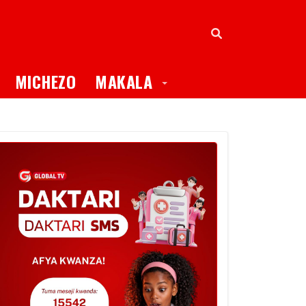
oggle Dropdown
Toggle Dropdown
MICHEZO
MAKALA