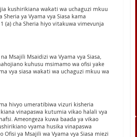
jia kushirikiana wakati wa uchaguzi mkuu
 Sheria ya Vyama vya Siasa kama
1 (a) cha Sheria hiyo vitakuwa vimevunja
 na Msajili Msaidizi wa Vyama vya Siasa,
 mahojiano kuhusu msimamo wa ofisi yake
yama vya siasa wakati wa uchaguzi mkuu wa
a hivyo umeratibiwa vizuri kisheria
kiana vinapaswa kutumia vikao halali vya
nafsi. Ameongeza kuwa baada ya vikao
 ushirikiano vyama husika vinapaswa
 Ofisi ya Msajili wa Vyama vya Siasa miezi