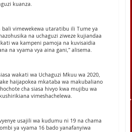
guzi kuanza.
 bali vimewekewa utaratibu ili Tume ya
inazohusika na uchaguzi ziweze kujiandaa
wakati wa kampeni pamoja na kuvisaidia
a na vyama vya aina gani,” alisema.
siasa wakati wa Uchaguzi Mkuu wa 2020,
yake haijapokea mkataba wa makubaliano
hochote cha siasa hivyo kwa mujibu wa
kushirikiana vimeshachelewa.
yenye usajili wa kudumu ni 19 na chama
aombi ya vyama 16 bado yanafanyiwa