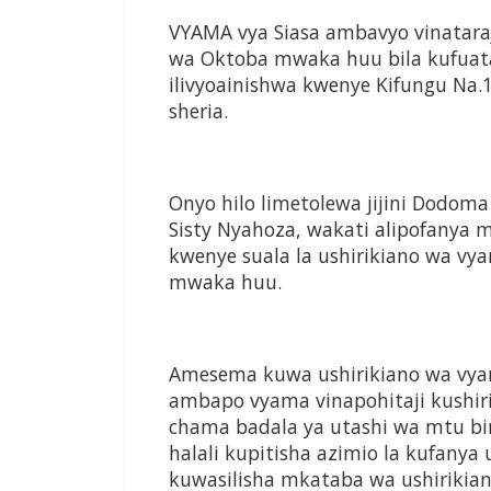
VYAMA vya Siasa ambavyo vinatara
wa Oktoba mwaka huu bila kufuata
ilivyoainishwa kwenye Kifungu Na.1
sheria.
Onyo hilo limetolewa jijini Dodoma
Sisty Nyahoza, wakati alipofanya
kwenye suala la ushirikiano wa v
mwaka huu.
Amesema kuwa ushirikiano wa vyam
ambapo vyama vinapohitaji kushiri
chama badala ya utashi wa mtu bi
halali kupitisha azimio la kufanya
kuwasilisha mkataba wa ushirikiano