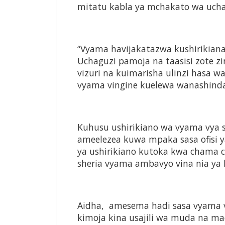
mitatu kabla ya mchakato wa ucha
“Vyama havijakatazwa kushirikiana
Uchaguzi pamoja na taasisi zote z
vizuri na kuimarisha ulinzi hasa 
vyama vingine kuelewa wanashindan
Kuhusu ushirikiano wa vyama vya 
ameelezea kuwa mpaka sasa ofisi 
ya ushirikiano kutoka kwa chama c
sheria vyama ambavyo vina nia ya 
Aidha, amesema hadi sasa vyama v
kimoja kina usajili wa muda na m