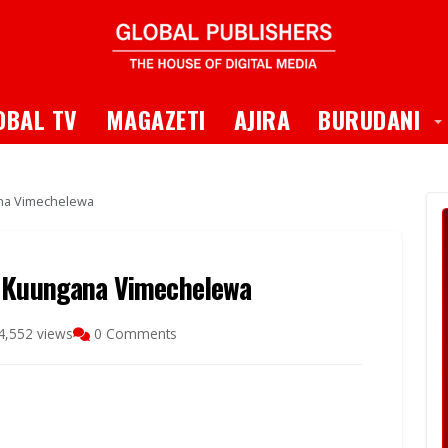
 Dropdown
T
OBAL TV
MAGAZETI
AJIRA
BURUDANI
ana Vimechelewa
a Kuungana Vimechelewa
4,552 views
0 Comments