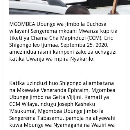
MGOMBEA Ubunge wa jimbo la Buchosa
wilayani Sengerema mkoani Mwanza kupitia
tiketi ya Chama Cha Mapinduzi (CCM), Eric
Shigongo leo Ijumaa, Septemba 25, 2020,
amezindua rasmi kampeni zake za uchaguzi
katika Uwanja wa mpira Nyakarilo.
Katika uzinduzi huo Shigongo aliambatana
na Mkewake Veneranda Ephraim, Mgombea
Ubunge jimbo na Geita Vijijini, Kamati ya
CCM Wilaya, ndugu Joseph Kasheku
‘Msukuma’, Mgombea Ubunge jimbo la
Sengerema Tabasamu, pamoja na aliyewahi
kuwa Mbunge wa Nyamagana na Waziri wa