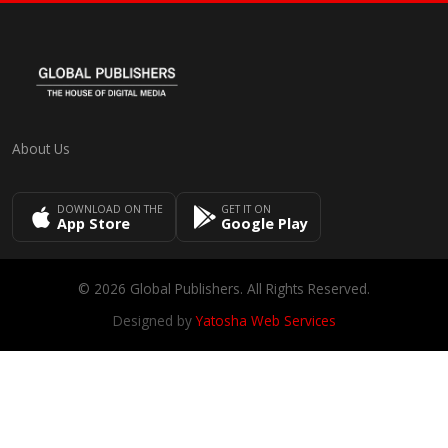
About Us
DOWNLOAD ON THE
GET IT ON
App Store
Google Play
© 2026 Global Publishers. All Rights Reserved.
Designed by
Yatosha Web Services