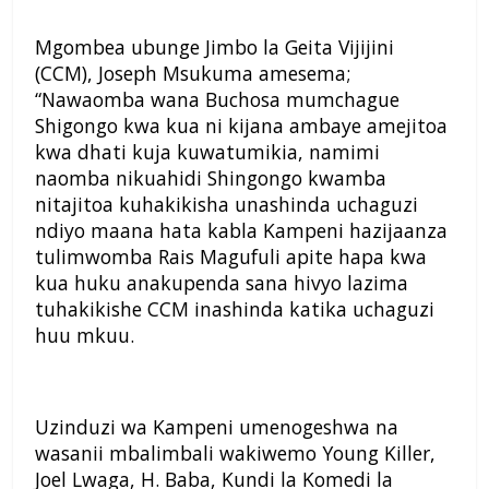
Mgombea ubunge Jimbo la Geita Vijijini
(CCM), Joseph Msukuma amesema;
“Nawaomba wana Buchosa mumchague
Shigongo kwa kua ni kijana ambaye amejitoa
kwa dhati kuja kuwatumikia, namimi
naomba nikuahidi Shingongo kwamba
nitajitoa kuhakikisha unashinda uchaguzi
ndiyo maana hata kabla Kampeni hazijaanza
tulimwomba Rais Magufuli apite hapa kwa
kua huku anakupenda sana hivyo lazima
tuhakikishe CCM inashinda katika uchaguzi
huu mkuu.
Uzinduzi wa Kampeni umenogeshwa na
wasanii mbalimbali wakiwemo Young Killer,
Joel Lwaga, H. Baba, Kundi la Komedi la