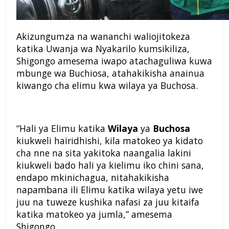
Akizungumza na wananchi waliojitokeza
katika Uwanja wa Nyakarilo kumsikiliza,
Shigongo amesema iwapo atachaguliwa kuwa
mbunge wa Buchiosa, atahakikisha anainua
kiwango cha elimu kwa wilaya ya Buchosa.
“Hali ya Elimu katika
Wilaya
ya
Buchosa
kiukweli hairidhishi, kila matokeo ya kidato
cha nne na sita yakitoka naangalia lakini
kiukweli bado hali ya kielimu iko chini sana,
endapo mkinichagua, nitahakikisha
napambana ili Elimu katika wilaya yetu iwe
juu na tuweze kushika nafasi za juu kitaifa
katika matokeo ya jumla,” amesema
Shigongo.