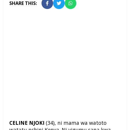
SHARE THIS:
CELINE NJOKI
(34), ni mama wa watoto
watatu nchini Kenya. Ni vigumu sana kwa