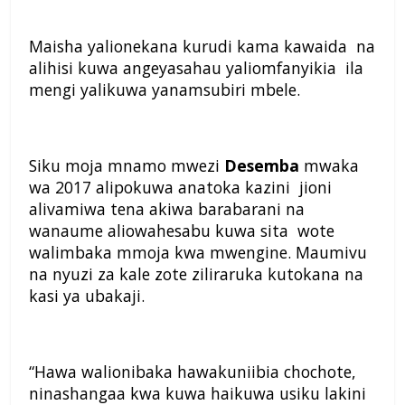
Maisha yalionekana kurudi kama kawaida na
alihisi kuwa angeyasahau yaliomfanyikia ila
mengi yalikuwa yanamsubiri mbele.
Siku moja mnamo mwezi
Desemba
mwaka
wa 2017 alipokuwa anatoka kazini jioni
alivamiwa tena akiwa barabarani na
wanaume aliowahesabu kuwa sita wote
walimbaka mmoja kwa mwengine. Maumivu
na nyuzi za kale zote ziliraruka kutokana na
kasi ya ubakaji.
“Hawa walionibaka hawakuniibia chochote,
ninashangaa kwa kuwa haikuwa usiku lakini