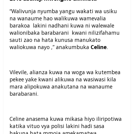
“Walivunja nyumba yangu wakati wa usiku
na wanaume hao walikuwa wamevalia
barakoa lakini nadhani kuwa ni walewale
walionibaka barabarani kwani nilizifahamu
sauti zao na hata kunusa manukato
waliokuwa nayo ,” anakumbuka
Celine
.
Vilevile, alianza kuwa na woga wa kutembea
pekee yake kwani alikuwa na wasiwasi kila
mara alipokuwa anakutana na wanaume
barabarani.
Celine anasema kuwa mikasa hiyo iliripotiwa
katika vituo vya polisi lakini hadi sasa
hakuna hata mmoja amekamatwa.