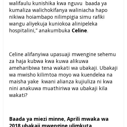
walifaulu kunishika kwa nguvu baada ya
kumaliza walichokifanya waliniacha hapo
nikiwa hoiambapo nilimpigia simu rafiki
wangu aliyekuja kuniokoa alinipeleka
hospitalini,” anakumbuka
Celine
.
Celine alifanyiwa upasuaji mwengine sehemu
za haja kubwa kwa kuwa alikuwa
ameharibiwa tena wakati wa ubakaji. Ubakaji
wa mwisho kilimtoa moyo wa kuendelea na
maisha yake kwani alianza kujiuliza ni kwa
nini anakuwa muathiriwa wa ubakaji kila
wakati?
Baada ya miezi minne, Aprili mwaka wa
2018 ubakaji mwengine ulimkuta