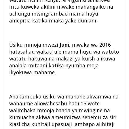
mtu kuweka akilini mwake mahangaiko na
uchungu mwingi ambao mama huyu
amepitia katika miaka yake duniani.
Usiku mmoja mwezi
Juni
, mwaka wa 2016
hatasahau wakati ule mama huyu wa watoto
watatu hakuwa na makazi ya kuish alikuwa
analala mitaani katika nyumba moja
iliyokuwa mahame.
Anakumbuka usiku wa manane alivamiwa na
wanaume aliowahesabu hadi 15 wote
walimbaka mmoja baada ya mwingine na
kumuacha akiwa ameumizwa sehemu za siri
kiasi cha kuhitaji upasuaji ambapo alihitaji