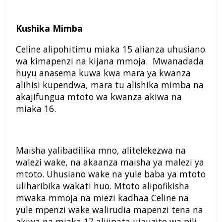
Kushika Mimba
Celine alipohitimu miaka 15 alianza uhusiano
wa kimapenzi na kijana mmoja. Mwanadada
huyu anasema kuwa kwa mara ya kwanza
alihisi kupendwa, mara tu alishika mimba na
akajifungua mtoto wa kwanza akiwa na
miaka 16.
Maisha yalibadilika mno, alitelekezwa na
walezi wake, na akaanza maisha ya malezi ya
mtoto. Uhusiano wake na yule baba ya mtoto
uliharibika wakati huo. Mtoto alipofikisha
mwaka mmoja na miezi kadhaa Celine na
yule mpenzi wake walirudia mapenzi tena na
akiwa na miaka 17 alijipata ujauzito wa pili .