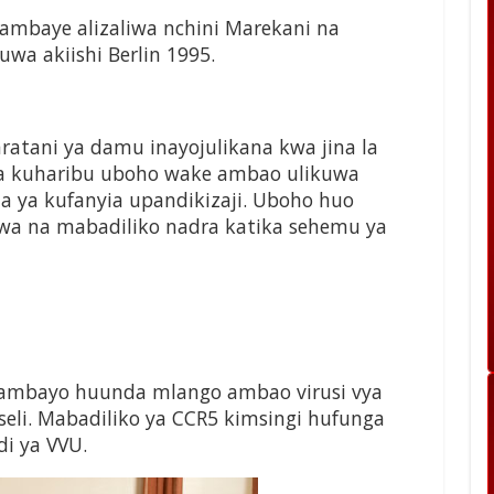
mbaye alizaliwa nchini Marekani na
uwa akiishi Berlin 1995.
atani ya damu inayojulikana kwa jina la
nza kuharibu uboho wake ambao ulikuwa
bla ya kufanyia upandikizaji. Uboho huo
uwa na mabadiliko nadra katika sehemu ya
i ambayo huunda mlango ambao virusi vya
eli. Mabadiliko ya CCR5 kimsingi hufunga
i ya VVU.