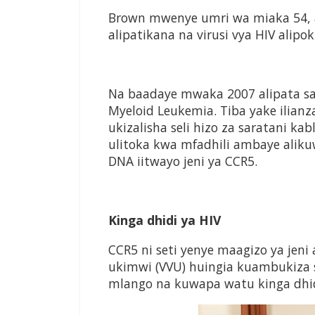
Brown mwenye umri wa miaka 54, a
alipatikana na virusi vya HIV alipok
Na baadaye mwaka 2007 alipata sar
Myeloid Leukemia. Tiba yake ilia
ukizalisha seli hizo za saratani ka
ulitoka kwa mfadhili ambaye alik
DNA iitwayo jeni ya CCR5.
Kinga dhidi ya HIV
CCR5 ni seti yenye maagizo ya jen
ukimwi (VVU) huingia kuambukiza s
mlango na kuwapa watu kinga dhid