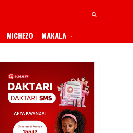
oggle Dropdown
Toggle Dropdown
MICHEZO
MAKALA