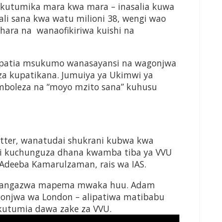
a kutumika mara kwa mara – inasalia kuwa
ghali sana kwa watu milioni 38, wengi wao
hara na wanaofikiriwa kuishi na
iwapatia msukumo wanasayansi na wagonjwa
a kupatikana. Jumuiya ya Ukimwi ya
iomboleza na “moyo mzito sana” kuhusu
utter, wanatudai shukrani kubwa kwa
i kuchunguza dhana kwamba tiba ya VVU
 Adeeba Kamarulzaman, rais wa IAS.
alitangazwa mapema mwaka huu. Adam
mgonjwa wa London – alipatiwa matibabu
 kutumia dawa zake za VVU.