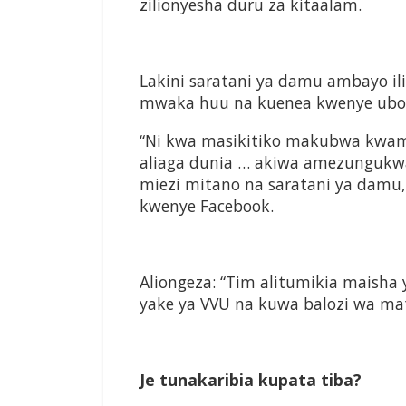
zilionyesha duru za kitaalam.
Lakini saratani ya damu ambayo il
mwaka huu na kuenea kwenye ubo
“Ni kwa masikitiko makubwa kwam
aliaga dunia … akiwa amezungukwa
miezi mitano na saratani ya damu
kwenye Facebook.
Aliongeza: “Tim alitumikia maisha 
yake ya VVU na kuwa balozi wa ma
Je tunakaribia kupata tiba?