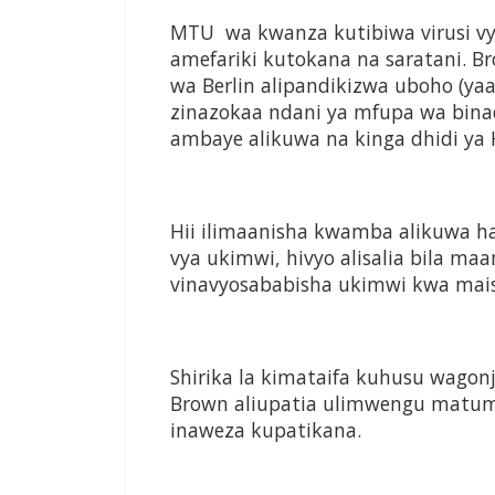
MTU wa kwanza kutibiwa virusi vy
amefariki kutokana na saratani. 
wa Berlin alipandikizwa uboho (y
zinazokaa ndani ya mfupa wa bin
ambaye alikuwa na kinga dhidi ya 
Hii ilimaanisha kwamba alikuwa hah
vya ukimwi, hivyo alisalia bila maa
vinavyosababisha ukimwi kwa mais
Shirika la kimataifa kuhusu wag
Brown aliupatia ulimwengu matu
inaweza kupatikana.