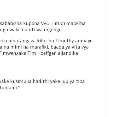
isababisha kupona VVU, ilirudi mapema
ngo wake na uti wa mgongo.
ba ninatangaza kifo cha Timothy ambaye
 na mimi na marafiki, baada ya vita vya
,” mwenzake Tim Hoeffgen aliandika
yake kusimulia hadithi yake juu ya tiba
tumaini.”