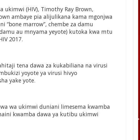
a ukimwi (HIV), Timothy Ray Brown,
Brown ambaye pia alijulikana kama mgonjwa
aani “bone marrow”, chembe za damu
adamu au mnyama yeyote) kutoka kwa mtu
HIV 2017.
itaji tena dawa za kukabiliana na virusi
mbukizi yoyote ya virusi hivyo
ha yake yote.
onjwa wa ukimwi duniani limesema kwamba
maini kwamba dawa ya kutibu ukimwi