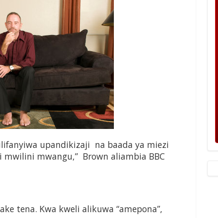
ilifanyiwa upandikizaji na baada ya miezi
wi mwilini mwangu,” Brown aliambia BBC
ake tena. Kwa kweli alikuwa “amepona”,