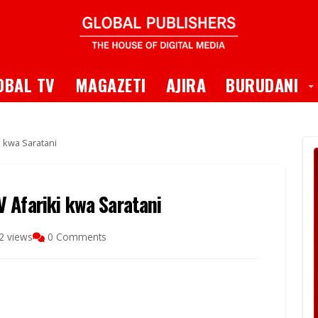
 Dropdown
T
OBAL TV
MAGAZETI
AJIRA
BURUDANI
i kwa Saratani
 Afariki kwa Saratani
2 views
0 Comments