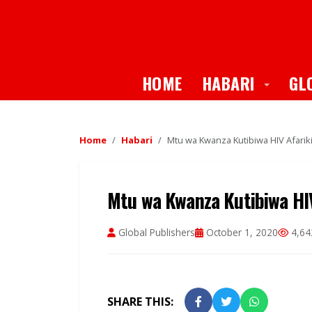
Toggle
HOME
HABARI
GL
Home
Habari
Mtu wa Kwanza Kutibiwa HIV Afarik
Mtu wa Kwanza Kutibiwa HIV
Global Publishers
October 1, 2020
4,64
SHARE THIS: