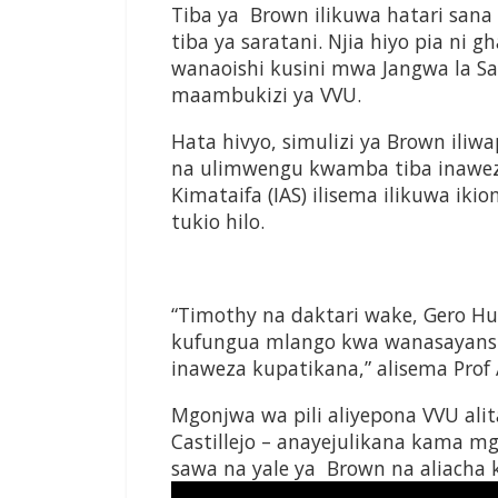
Tiba ya Brown ilikuwa hatari san
tiba ya saratani. Njia hiyo pia ni 
wanaoishi kusini mwa Jangwa la Sa
maambukizi ya VVU.
Hata hivyo, simulizi ya Brown il
na ulimwengu kwamba tiba inawez
Kimataifa (IAS) ilisema ilikuwa ik
tukio hilo.
“Timothy na daktari wake, Gero H
kufungua mlango kwa wanasayans
inaweza kupatikana,” alisema Prof
Mgonjwa wa pili aliyepona VVU 
Castillejo – anayejulikana kama 
sawa na yale ya Brown na aliacha