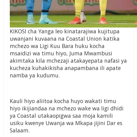
KIKOSI cha Yanga leo kinatarajiwa kujitupa
uwanjani kuvaana na Coastal Union katika
mchezo wa Ligi Kuu Bara huku kocha
msaidizi wa timu hiyo, Juma Mwambusi
akimtaka kila mchezaji atakayepata nafasi ya
kucheza kuhakikisha anapambana ili apate
namba ya kudumu.
Kauli hiyo aliitoa kocha huyo wakati timu
hiyo ikijiandaa na mchezo wake wa ligi dhidi
ya Coastal utakaopigwa saa moja kamili
usiku kwenye Uwanja wa Mkapa jijini Dar es
Salaam.