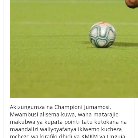
Akizungumza na Championi Jumamosi,
Mwambusi alisema kuwa, wana matarajio
makubwa ya kupata pointi tatu kutokana na
maandalizi waliyoyafanya ikiwemo kucheza
mchezo wa kirafiki dhidi ya KMKM ya Unguja,