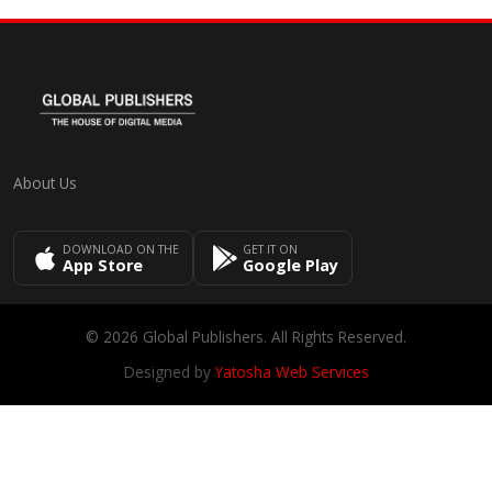
About Us
DOWNLOAD ON THE
GET IT ON
App Store
Google Play
© 2026 Global Publishers. All Rights Reserved.
Designed by
Yatosha Web Services