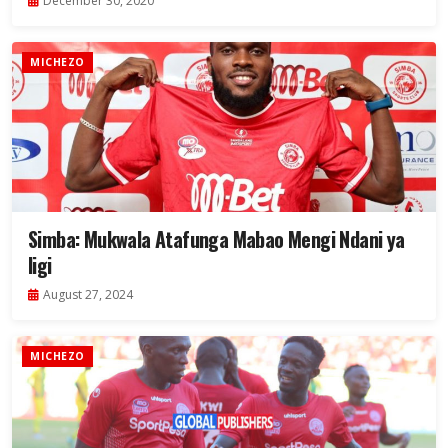
December 30, 2020
MICHEZO
Simba: Mukwala Atafunga Mabao Mengi Ndani ya
ligi
August 27, 2024
MICHEZO