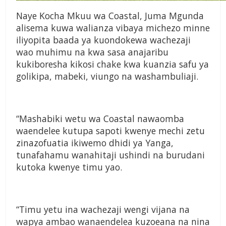
Naye Kocha Mkuu wa Coastal, Juma Mgunda
alisema kuwa walianza vibaya michezo minne
iliyopita baada ya kuondokewa wachezaji
wao muhimu na kwa sasa anajaribu
kukiboresha kikosi chake kwa kuanzia safu ya
golikipa, mabeki, viungo na washambuliaji.
“Mashabiki wetu wa Coastal nawaomba
waendelee kutupa sapoti kwenye mechi zetu
zinazofuatia ikiwemo dhidi ya Yanga,
tunafahamu wanahitaji ushindi na burudani
kutoka kwenye timu yao.
“Timu yetu ina wachezaji wengi vijana na
wapya ambao wanaendelea kuzoeana na nina