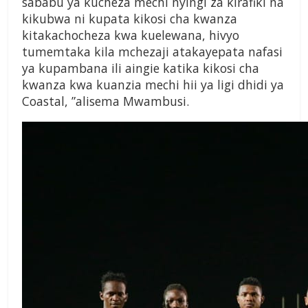
sababu ya kucheza mechi nyingi za kirafiki na
kikubwa ni kupata kikosi cha kwanza
kitakachocheza kwa kuelewana, hivyo
tumemtaka kila mchezaji atakayepata nafasi
ya kupambana ili aingie katika kikosi cha
kwanza kwa kuanzia mechi hii ya ligi dhidi ya
Coastal, ”alisema Mwambusi.