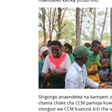
maendeleo katika jimbo hilo.
Shigongo anaendelea na kampeni za
chama chake cha CCM pamoja kuw
viongozi wa CCM kuanzia kiti cha 