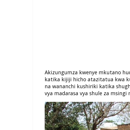
Akizungumza kwenye mkutano huo
katika kijiji hicho atazitatua kwa
na wananchi kushiriki katika shu
vya madarasa vya shule za msingi 