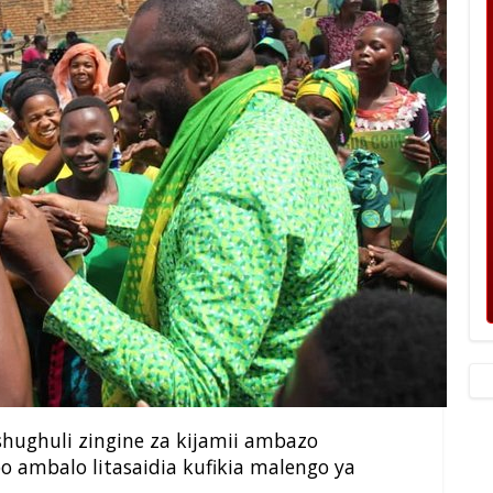
shughuli zingine za kijamii ambazo
o ambalo litasaidia kufikia malengo ya