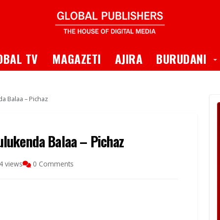
 Dropdown
T
OBAL TV
MAGAZETI
AJIRA
BURUDANI
a Balaa – Pichaz
lukenda Balaa – Pichaz
4 views
0 Comments