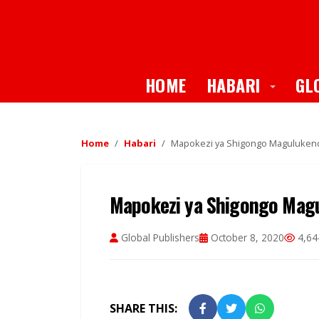
Toggle
HOME
HABARI
GL
Home
Habari
Mapokezi ya Shigongo Magulukend
Mapokezi ya Shigongo Magu
Global Publishers
October 8, 2020
4,64
SHARE THIS: