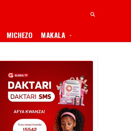
oggle Dropdown
Toggle Dropdown
MICHEZO
MAKALA