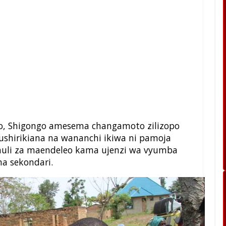
, Shigongo amesema changamoto zilizopo
 kushirikiana na wananchi ikiwa ni pamoja
ghuli za maendeleo kama ujenzi wa vyumba
na sekondari.