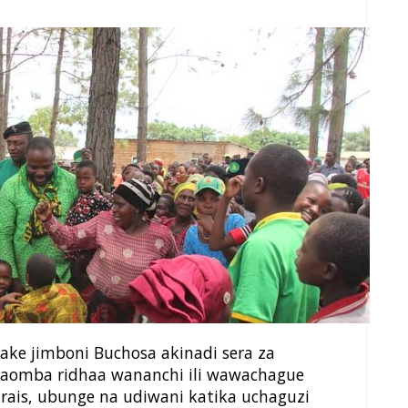
ke jimboni Buchosa akinadi sera za
aomba ridhaa wananchi ili wawachague
urais, ubunge na udiwani katika uchaguzi