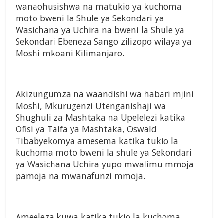
wanaohusishwa na matukio ya kuchoma
moto bweni la Shule ya Sekondari ya
Wasichana ya Uchira na bweni la Shule ya
Sekondari Ebeneza Sango zilizopo wilaya ya
Moshi mkoani Kilimanjaro.
Akizungumza na waandishi wa habari mjini
Moshi, Mkurugenzi Utenganishaji wa
Shughuli za Mashtaka na Upelelezi katika
Ofisi ya Taifa ya Mashtaka, Oswald
Tibabyekomya amesema katika tukio la
kuchoma moto bweni la shule ya Sekondari
ya Wasichana Uchira yupo mwalimu mmoja
pamoja na mwanafunzi mmoja.
Ameeleza kuwa katika tukio la kuchoma