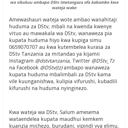
wa sikukuu ambapo DStv imetangaza ofa kabambe kwa
wateja wake
Amewashauri wateja wote ambao wanahitaji
huduma za DStv, mbali na kwenda kwenye
vituo au mawakala wa DStv, wanaweza pia
kupata huduma hiyo kwa kupiga simu
0659070707 au kwa kutembelea kurasa za
DStv Tanzania za mitandao ya kijamii
Instagram
@dstvtanzania
, Twitter
@DStv_Tz
na Facebook
@DStv(tz)
ambapo wanaweza
kupata huduma mbalimbali za DStv kama
vile kuunganishwa, kulipia vifurushi, kubadili
kifurushi na huduma nyinginezo.
Kwa wateja wa DStv, Salum amesema
wataendelea kupata maudhui kemkem
kuanzia michezo, burudani, vipindi vya elimu,