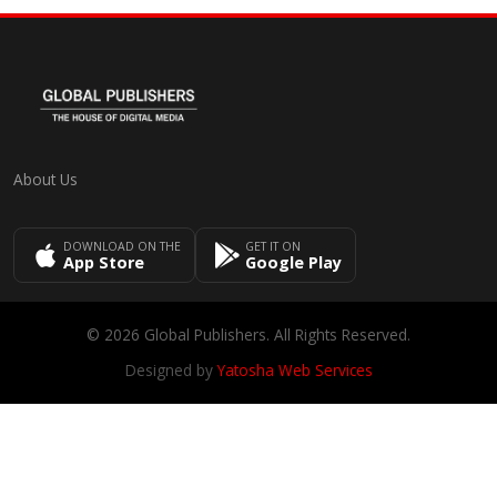
About Us
DOWNLOAD ON THE
GET IT ON
App Store
Google Play
© 2026 Global Publishers. All Rights Reserved.
Designed by
Yatosha Web Services