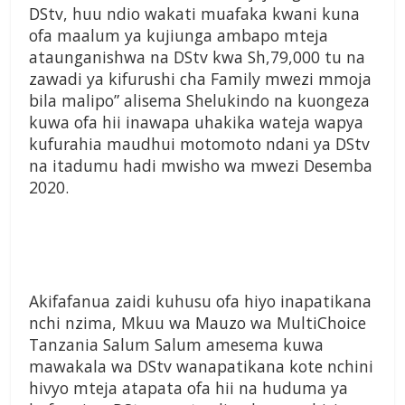
DStv, huu ndio wakati muafaka kwani kuna
ofa maalum ya kujiunga ambapo mteja
ataunganishwa na DStv kwa Sh,79,000 tu na
zawadi ya kifurushi cha Family mwezi mmoja
bila malipo” alisema Shelukindo na kuongeza
kuwa ofa hii inawapa uhakika wateja wapya
kufurahia maudhui motomoto ndani ya DStv
na itadumu hadi mwisho wa mwezi Desemba
2020.
Akifafanua zaidi kuhusu ofa hiyo inapatikana
nchi nzima, Mkuu wa Mauzo wa MultiChoice
Tanzania Salum Salum amesema kuwa
mawakala wa DStv wanapatikana kote nchini
hivyo mteja atapata ofa hii na huduma ya