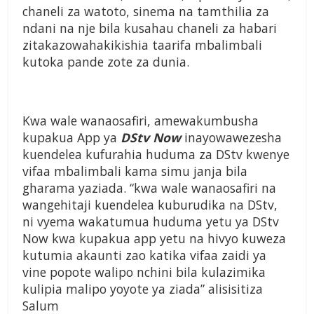
chaneli za watoto, sinema na tamthilia za
ndani na nje bila kusahau chaneli za habari
zitakazowahakikishia taarifa mbalimbali
kutoka pande zote za dunia.
Kwa wale wanaosafiri, amewakumbusha
kupakua App ya
DStv Now
inayowawezesha
kuendelea kufurahia huduma za DStv kwenye
vifaa mbalimbali kama simu janja bila
gharama yaziada. “kwa wale wanaosafiri na
wangehitaji kuendelea kuburudika na DStv,
ni vyema wakatumua huduma yetu ya DStv
Now kwa kupakua app yetu na hivyo kuweza
kutumia akaunti zao katika vifaa zaidi ya
vine popote walipo nchini bila kulazimika
kulipia malipo yoyote ya ziada” alisisitiza
Salum