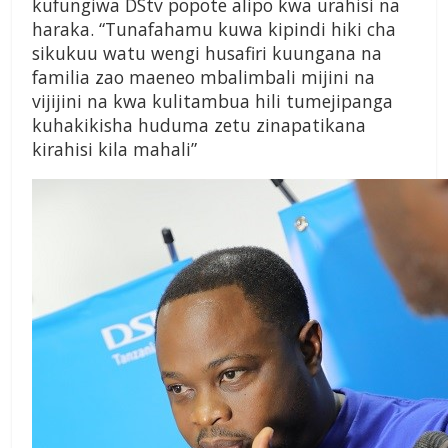
kufungiwa DStv popote alipo kwa urahisi na
haraka. “Tunafahamu kuwa kipindi hiki cha
sikukuu watu wengi husafiri kuungana na
familia zao maeneo mbalimbali mijini na
vijijini na kwa kulitambua hili tumejipanga
kuhakikisha huduma zetu zinapatikana
kirahisi kila mahali”