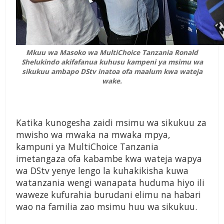
Mkuu wa Masoko wa MultiChoice Tanzania Ronald
Shelukindo akifafanua kuhusu kampeni ya msimu wa
sikukuu ambapo DStv inatoa ofa maalum kwa wateja
wake.
Katika kunogesha zaidi msimu wa sikukuu za
mwisho wa mwaka na mwaka mpya,
kampuni ya MultiChoice Tanzania
imetangaza ofa kabambe kwa wateja wapya
wa DStv yenye lengo la kuhakikisha kuwa
watanzania wengi wanapata huduma hiyo ili
waweze kufurahia burudani elimu na habari
wao na familia zao msimu huu wa sikukuu.