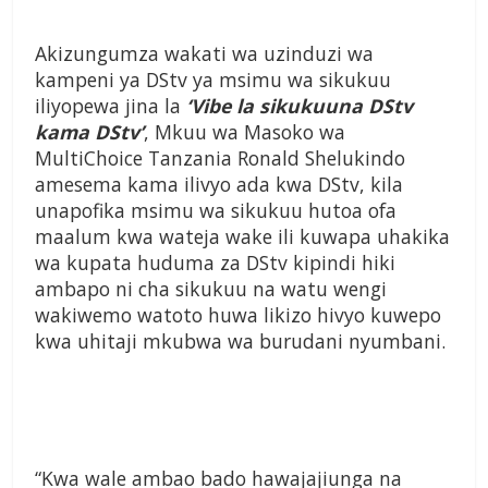
Akizungumza wakati wa uzinduzi wa
kampeni ya DStv ya msimu wa sikukuu
iliyopewa jina la
‘Vibe la sikukuuna DStv
kama DStv’
, Mkuu wa Masoko wa
MultiChoice Tanzania Ronald Shelukindo
amesema kama ilivyo ada kwa DStv, kila
unapofika msimu wa sikukuu hutoa ofa
maalum kwa wateja wake ili kuwapa uhakika
wa kupata huduma za DStv kipindi hiki
ambapo ni cha sikukuu na watu wengi
wakiwemo watoto huwa likizo hivyo kuwepo
kwa uhitaji mkubwa wa burudani nyumbani.
“Kwa wale ambao bado hawajajiunga na