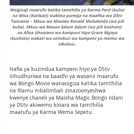
Waigizaji maarufu katika tamthilia ya Karma Ford (kulia)
na Misa (Katikati) wakiwa pamoja na maafisa wa DStv
Tanzania – Mkuu wa Masoko Ronald Shelukindo (wa pili
kulia), Mkuu wa Mauzo Salum Salum (wa pili kushoto)
na Afisa Uhusiano wa kampuni hiyo Grace Mgaya
(kushoto) wakati wa uzinduzi wa kampeni ya msimu wa
sikukuu.
Hafla ya kuzindua kampeni hiyo ya DStv
ilihudhuriwa na baadhi ya wasanii maarufu
wa Bongo Movie wanaoigiza katika tamthilia
na filamu mbalimbali zinazoonyeshwa
kwenye chaneli ya Maisha Magic Bongo ndani
ya DStv akiwemo kinara wa tamthilia
maarufu ya Karma Wema Sepetu.